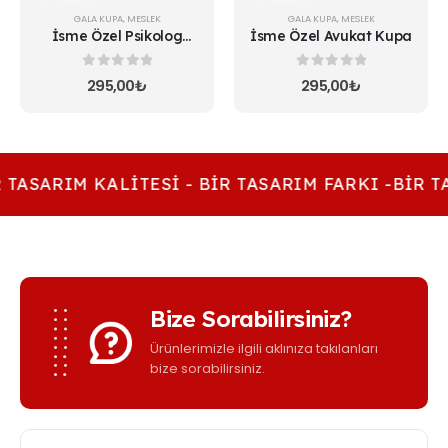
GALA KUPA
,
MESLEK
GALA KUPA
,
MESLEK
İsme Özel Psikolog
İsme Özel Avukat Kupa
Kupa 2
0
5 üzerinden
0
5 üzerinden
295,00
₺
295,00
₺
 TASARIM KALITESI - BIR TASARIM FARKI -BIR T
Bize Sorabilirsiniz?
Ürünlerimizle ilgili aklınıza takılanları
bize sorabilirsiniz.