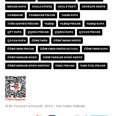
MESLEK KUPA
OKULA DÖNÜŞ
OKUL ETIKETI
SEVGILIYE HEDIYE
SONBAHAR
SONBAHAR FINCAN
TAKIM KUPA
TÜRK KAHVESI FINCANI
YILBAŞI
YILBAŞI FINCAN
YILBAŞI KUPA
ÇIFT KUPA
ÇIÇEKLI FINCAN
ÇIÇEKLI KUPA
ÇOCUK FINCAN
ÇOCUK KUPA
ÖĞRETMEN
ÖĞRETMENE HEDIYE
ÖĞRETMEN FINCAN
ÖĞRETMEN HEDIYE KUTUSU
ÖĞRETMEN KUPA
ÖĞRETMENLER GÜNÜ
ÖĞRETMENLER GÜNÜ HEDIYE
ÖĞRETMENLER GÜNÜ HEDIYESI
İSIMLI FINCAN
İSME ÖZEL FINCAN
© Bir Tasarım eTicaret. 2024 - Her Hakkı Saklıdır.