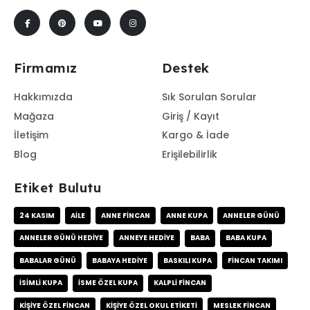
Firmamız
Destek
Hakkımızda
Sık Sorulan Sorular
Mağaza
Giriş / Kayıt
İletişim
Kargo & İade
Blog
Erişilebilirlik
Etiket Bulutu
24 KASIM
AILE
ANNE FINCAN
ANNE KUPA
ANNELER GÜNÜ
ANNELER GÜNÜ HEDIYE
ANNEYE HEDIYE
BABA
BABA KUPA
BABALAR GÜNÜ
BABAYA HEDIYE
BASKILI KUPA
FINCAN TAKIMI
ISIMLI KUPA
ISME ÖZEL KUPA
KALPLI FINCAN
KIŞIYE ÖZEL FINCAN
KIŞIYE ÖZEL OKUL ETIKETI
MESLEK FINCAN