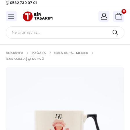
0532 730 07 01
0
ANASAYFA
MAĞAZA
GALA KUPA
,
MESLEK
İSME ÖZEL AŞÇI KUPA 3