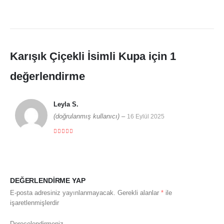
Karışık Çiçekli İsimli Kupa
için 1
değerlendirme
Leyla S.
(doğrulanmış kullanıcı)
–
16 Eylül 2025
5 üzerinden
5
DEĞERLENDIRME YAP
E-posta adresiniz yayınlanmayacak.
Gerekli alanlar
*
ile
işaretlenmişlerdir
Derecelendirmeniz