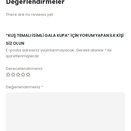
Değerlendirmeler
There are no reviews yet
“KUŞ TEMALI İSIMLI GALA KUPA” IÇIN YORUM YAPAN ILK KIŞI
SIZ OLUN
E-posta adresiniz yayınlanmayacak.
Gerekli alanlar
*
ile
işaretlenmişlerdir
Derecelendirmeniz
Değerlendirmeniz
*