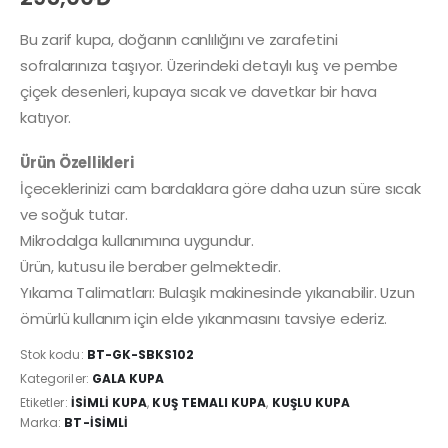
Bu zarif kupa, doğanın canlılığını ve zarafetini
sofralarınıza taşıyor. Üzerindeki detaylı kuş ve pembe
çiçek desenleri, kupaya sıcak ve davetkar bir hava
katıyor.
Ürün Özellikleri
İçeceklerinizi cam bardaklara göre daha uzun süre sıcak
ve soğuk tutar.
Mikrodalga kullanımına uygundur.
Ürün, kutusu ile beraber gelmektedir.
Yıkama Talimatları: Bulaşık makinesinde yıkanabilir. Uzun
ömürlü kullanım için elde yıkanmasını tavsiye ederiz.
Stok kodu:
BT-GK-SBKS102
Kategoriler:
GALA KUPA
Etiketler:
ISIMLI KUPA
,
KUŞ TEMALI KUPA
,
KUŞLU KUPA
Marka:
BT-İSIMLI