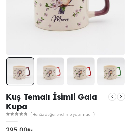
Kuş Temalı İsimli Gala
Kupa
( Henüz değerlendirme yapılmadı. )
0
out of 5
295,00
₺