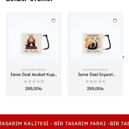
GALA KUPA
,
MESLEK
GALA KUPA
,
MESLEK
İsme Özel Avukat Kupa
İsme Özel İnşaat
3
Mühendisi Kupa
0
5 üzerinden
0
5 üzerinden
295,00
₺
295,00
₺
TASARIM KALITESI - BIR TASARIM FARKI -BIR TA