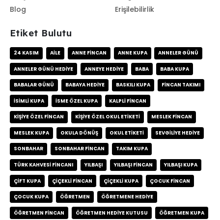
Blog
Erişilebilirlik
Etiket Bulutu
24 KASIM
AILE
ANNE FINCAN
ANNE KUPA
ANNELER GÜNÜ
ANNELER GÜNÜ HEDIYE
ANNEYE HEDIYE
BABA
BABA KUPA
BABALAR GÜNÜ
BABAYA HEDIYE
BASKILI KUPA
FINCAN TAKIMI
ISIMLI KUPA
ISME ÖZEL KUPA
KALPLI FINCAN
KIŞIYE ÖZEL FINCAN
KIŞIYE ÖZEL OKUL ETIKETI
MESLEK FINCAN
MESLEK KUPA
OKULA DÖNÜŞ
OKUL ETIKETI
SEVGILIYE HEDIYE
SONBAHAR
SONBAHAR FINCAN
TAKIM KUPA
TÜRK KAHVESI FINCANI
YILBAŞI
YILBAŞI FINCAN
YILBAŞI KUPA
ÇIFT KUPA
ÇIÇEKLI FINCAN
ÇIÇEKLI KUPA
ÇOCUK FINCAN
ÇOCUK KUPA
ÖĞRETMEN
ÖĞRETMENE HEDIYE
ÖĞRETMEN FINCAN
ÖĞRETMEN HEDIYE KUTUSU
ÖĞRETMEN KUPA