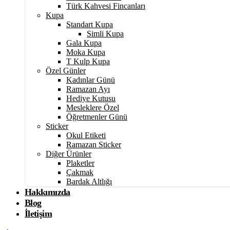
Türk Kahvesi Fincanları
Kupa
Standart Kupa
Simli Kupa
Gala Kupa
Moka Kupa
T Kulp Kupa
Özel Günler
Kadınlar Günü
Ramazan Ayı
Hediye Kutusu
Mesleklere Özel
Öğretmenler Günü
Sticker
Okul Etiketi
Ramazan Sticker
Diğer Ürünler
Plaketler
Çakmak
Bardak Altlığı
Hakkımızda
Blog
İletişim