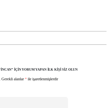
FINCAN” IÇIN YORUM YAPAN ILK KIŞI SIZ OLUN
.
Gerekli alanlar
*
ile işaretlenmişlerdir