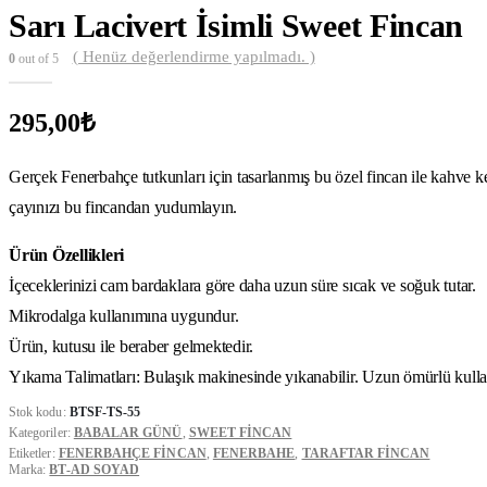
Sarı Lacivert İsimli Sweet Fincan
( Henüz değerlendirme yapılmadı. )
0
out of 5
295,00
₺
Gerçek Fenerbahçe tutkunları için tasarlanmış bu özel fincan ile kahve k
çayınızı bu fincandan yudumlayın.
Ürün Özellikleri
İçeceklerinizi cam bardaklara göre daha uzun süre sıcak ve soğuk tutar.
Mikrodalga kullanımına uygundur.
Ürün, kutusu ile beraber gelmektedir.
Yıkama Talimatları: Bulaşık makinesinde yıkanabilir. Uzun ömürlü kullan
Stok kodu:
BTSF-TS-55
Kategoriler:
BABALAR GÜNÜ
,
SWEET FINCAN
Etiketler:
FENERBAHÇE FINCAN
,
FENERBAHE
,
TARAFTAR FINCAN
Marka:
BT-AD SOYAD