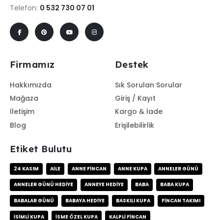
Telefon:
0 532 730 07 01
Firmamız
Destek
Hakkımızda
Sık Sorulan Sorular
Mağaza
Giriş / Kayıt
İletişim
Kargo & İade
Blog
Erişilebilirlik
Etiket Bulutu
24 KASIM
AILE
ANNE FINCAN
ANNE KUPA
ANNELER GÜNÜ
ANNELER GÜNÜ HEDIYE
ANNEYE HEDIYE
BABA
BABA KUPA
BABALAR GÜNÜ
BABAYA HEDIYE
BASKILI KUPA
FINCAN TAKIMI
ISIMLI KUPA
ISME ÖZEL KUPA
KALPLI FINCAN