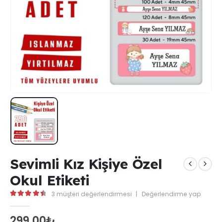
Sevimli Kız Kişiye Özel
Okul Etiketi
3
müşteri değerlendirmesi
|
Değerlendirme yap
4.67
out of 5
299,00
₺