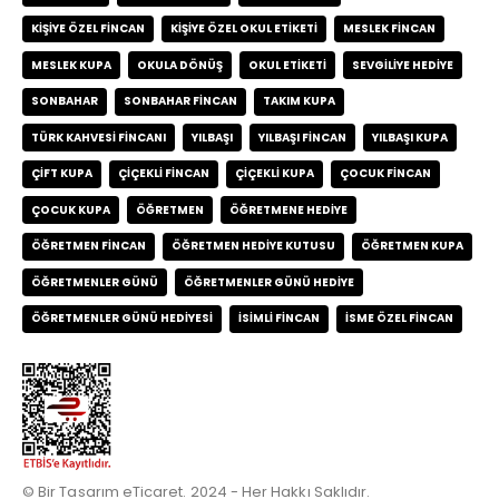
KIŞIYE ÖZEL FINCAN
KIŞIYE ÖZEL OKUL ETIKETI
MESLEK FINCAN
MESLEK KUPA
OKULA DÖNÜŞ
OKUL ETIKETI
SEVGILIYE HEDIYE
SONBAHAR
SONBAHAR FINCAN
TAKIM KUPA
TÜRK KAHVESI FINCANI
YILBAŞI
YILBAŞI FINCAN
YILBAŞI KUPA
ÇIFT KUPA
ÇIÇEKLI FINCAN
ÇIÇEKLI KUPA
ÇOCUK FINCAN
ÇOCUK KUPA
ÖĞRETMEN
ÖĞRETMENE HEDIYE
ÖĞRETMEN FINCAN
ÖĞRETMEN HEDIYE KUTUSU
ÖĞRETMEN KUPA
ÖĞRETMENLER GÜNÜ
ÖĞRETMENLER GÜNÜ HEDIYE
ÖĞRETMENLER GÜNÜ HEDIYESI
İSIMLI FINCAN
İSME ÖZEL FINCAN
© Bir Tasarım eTicaret. 2024 - Her Hakkı Saklıdır.