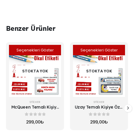
Benzer Ürünler
Seçenekleri Göster
Seçenekleri Göster
STOKTA YOK
STOKTA YOK
STICKER
STICKER
McQueen Temalı Kişiye
Uzay Temalı Kişiye Özel
Özel Okul Etiketi
Okul Etiketi
0
5 üzerinden
0
5 üzerinden
299,00
₺
299,00
₺