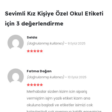
Sevimli Kız Kişiye Özel Okul Etiketi
için 3 değerlendirme
Selda
(doğrulanmış kullanıcı)
–
9 Eylül 2025
5 üzerinden
5
Fatma Doğan
(doğrulanmış kullanıcı)
–
10 Eylül 2025
5 üzerinden
5
Merhabalar sizden kizim icin sipariş
vermiştim isjm yazilı etiket kizım ana
okuluna başladi ve etiketler isimizi cok
kolaylastirdi cok memnun kaldik emeginize