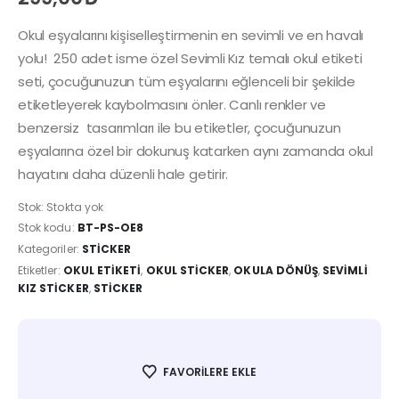
Okul eşyalarını kişiselleştirmenin en sevimli ve en havalı
yolu! 250 adet isme özel Sevimli Kız temalı okul etiketi
seti, çocuğunuzun tüm eşyalarını eğlenceli bir şekilde
etiketleyerek kaybolmasını önler. Canlı renkler ve
benzersiz tasarımları ile bu etiketler, çocuğunuzun
eşyalarına özel bir dokunuş katarken aynı zamanda okul
hayatını daha düzenli hale getirir.
Stok:
Stokta yok
Stok kodu:
BT-PS-OE8
Kategoriler:
STICKER
Etiketler:
OKUL ETIKETI
,
OKUL STICKER
,
OKULA DÖNÜŞ
,
SEVIMLI
KIZ STICKER
,
STICKER
FAVORILERE EKLE