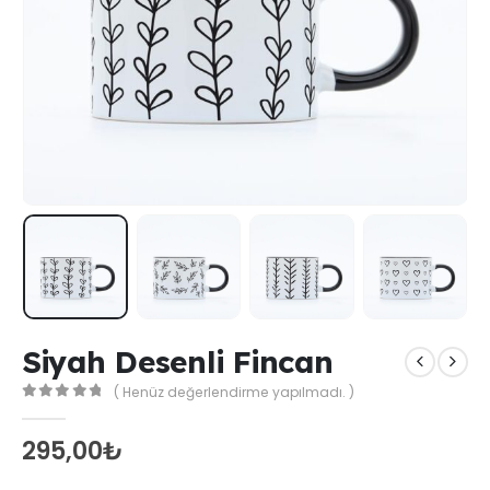
Siyah Desenli Fincan
( Henüz değerlendirme yapılmadı. )
0
out of 5
295,00
₺