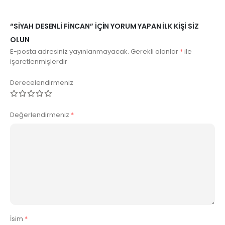
“SIYAH DESENLI FINCAN” IÇIN YORUM YAPAN ILK KIŞI SIZ
OLUN
E-posta adresiniz yayınlanmayacak.
Gerekli alanlar
*
ile
işaretlenmişlerdir
Derecelendirmeniz
Değerlendirmeniz
*
İsim
*