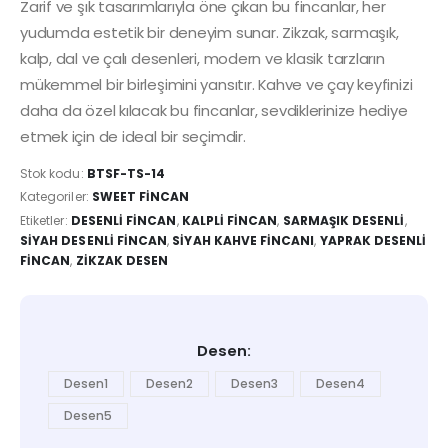
Zarif ve şık tasarımlarıyla öne çıkan bu fincanlar, her
yudumda estetik bir deneyim sunar. Zikzak, sarmaşık,
kalp, dal ve çalı desenleri, modern ve klasik tarzların
mükemmel bir birleşimini yansıtır. Kahve ve çay keyfinizi
daha da özel kılacak bu fincanlar, sevdiklerinize hediye
etmek için de ideal bir seçimdir.
Stok kodu:
BTSF-TS-14
Kategoriler:
SWEET FINCAN
Etiketler:
DESENLI FINCAN
,
KALPLI FINCAN
,
SARMAŞIK DESENLI
,
SIYAH DESENLI FINCAN
,
SIYAH KAHVE FINCANI
,
YAPRAK DESENLI
FINCAN
,
ZIKZAK DESEN
Desen
Desen1
Desen2
Desen3
Desen4
Desen5