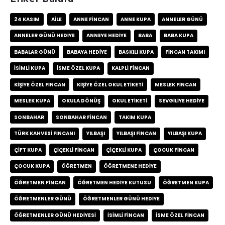
24 KASIM
AILE
ANNE FINCAN
ANNE KUPA
ANNELER GÜNÜ
ANNELER GÜNÜ HEDIYE
ANNEYE HEDIYE
BABA
BABA KUPA
BABALAR GÜNÜ
BABAYA HEDIYE
BASKILI KUPA
FINCAN TAKIMI
ISIMLI KUPA
ISME ÖZEL KUPA
KALPLI FINCAN
KIŞIYE ÖZEL FINCAN
KIŞIYE ÖZEL OKUL ETIKETI
MESLEK FINCAN
MESLEK KUPA
OKULA DÖNÜŞ
OKUL ETIKETI
SEVGILIYE HEDIYE
SONBAHAR
SONBAHAR FINCAN
TAKIM KUPA
TÜRK KAHVESI FINCANI
YILBAŞI
YILBAŞI FINCAN
YILBAŞI KUPA
ÇIFT KUPA
ÇIÇEKLI FINCAN
ÇIÇEKLI KUPA
ÇOCUK FINCAN
ÇOCUK KUPA
ÖĞRETMEN
ÖĞRETMENE HEDIYE
ÖĞRETMEN FINCAN
ÖĞRETMEN HEDIYE KUTUSU
ÖĞRETMEN KUPA
ÖĞRETMENLER GÜNÜ
ÖĞRETMENLER GÜNÜ HEDIYE
ÖĞRETMENLER GÜNÜ HEDIYESI
İSIMLI FINCAN
İSME ÖZEL FINCAN