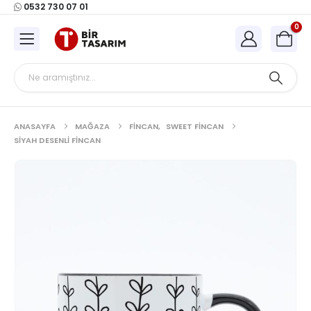
0532 730 07 01
0
ANASAYFA
MAĞAZA
FINCAN
,
SWEET FINCAN
SIYAH DESENLI FINCAN