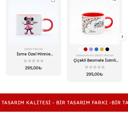
ürünün
birden
fazla
varyasyonu
var.
Seçenekler
ürün
sayfasından
seçilebilir
SWEET FINCAN
İsme Özel Minnie
RAMAZAN AYI
,
SWEET FINCAN
Mouse Fincan
Çiçekli Besmele İsimli
Sweet Fincan
0
5 üzerinden
295,00
₺
0
5 üzerinden
295,00
₺
 TASARIM KALITESI - BIR TASARIM FARKI -BIR TA