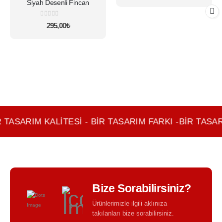
Seçenekler
Seçenekler
Siyah Desenli Fincan
ürün
ürün
sayfasından
sayfasından
0
5 üzerinden
295,00
₺
seçilebilir
seçilebilir
 TASARIM KALITESI - BIR TASARIM FARKI -BIR TASAR
Bize Sorabilirsiniz?
Ürünlerimizle ilgili aklınıza
takılanları bize sorabilirsiniz.