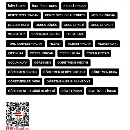
ISIMLI KUPA
ISME ÖZEL KUPA
KALPLI FINCAN
KIŞIYE ÖZEL FINCAN
KIŞIYE ÖZEL OKUL ETIKETI
MESLEK FINCAN
MESLEK KUPA
OKULA DÖNÜŞ
OKUL ETIKETI
OKUL STICKER
SONBAHAR
SONBAHAR FINCAN
TAKIM KUPA
TÜRK KAHVESI FINCANI
YILBAŞI
YILBAŞI FINCAN
YILBAŞI KUPA
ÇIFT KUPA
ÇIÇEKLI FINCAN
ÇIÇEKLI KUPA
ÇOCUK FINCAN
ÇOCUK KUPA
ÖĞRETMEN
ÖĞRETMENE HEDIYE
ÖĞRETMEN FINCAN
ÖĞRETMEN HEDIYE KUTUSU
ÖĞRETMEN KUPA
ÖĞRETMENLER GÜNÜ
ÖĞRETMENLER GÜNÜ HEDIYE
ÖĞRETMENLER GÜNÜ HEDIYESI
İSIMLI FINCAN
İSME ÖZEL FINCAN