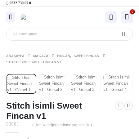
0532 730 07 01
0
ANASAYFA
MAĞAZA
FINCAN
,
SWEET FINCAN
STITCH İSIMLI SWEET FINCAN V1
Stitch İsimli Sweet
Fincan v1
( Henüz değerlendirme yapılmadı. )
0
out of 5