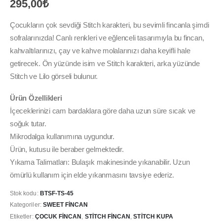
295,00
₺
Çocukların çok sevdiği Stitch karakteri, bu sevimli fincanla şimdi
sofralarınızda! Canlı renkleri ve eğlenceli tasarımıyla bu fincan,
kahvaltılarınızı, çay ve kahve molalarınızı daha keyifli hale
getirecek. Ön yüzünde isim ve Stitch karakteri, arka yüzünde
Stitch ve Lilo görseli bulunur.
Ürün Özellikleri
İçeceklerinizi cam bardaklara göre daha uzun süre sıcak ve
soğuk tutar.
Mikrodalga kullanımına uygundur.
Ürün, kutusu ile beraber gelmektedir.
Yıkama Talimatları: Bulaşık makinesinde yıkanabilir. Uzun
ömürlü kullanım için elde yıkanmasını tavsiye ederiz.
Stok kodu:
BTSF-TS-45
Kategoriler:
SWEET FINCAN
Etiketler:
ÇOCUK FINCAN
,
STITCH FINCAN
,
STITCH KUPA