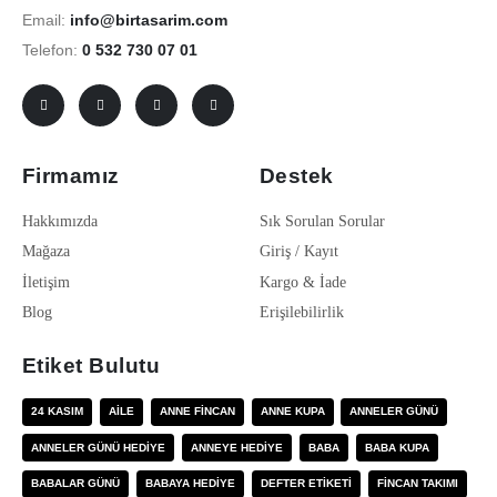
Email:
info@birtasarim.com
Telefon:
0 532 730 07 01
Firmamız
Destek
Hakkımızda
Sık Sorulan Sorular
Mağaza
Giriş / Kayıt
İletişim
Kargo & İade
Blog
Erişilebilirlik
Etiket Bulutu
24 KASIM
AILE
ANNE FINCAN
ANNE KUPA
ANNELER GÜNÜ
ANNELER GÜNÜ HEDIYE
ANNEYE HEDIYE
BABA
BABA KUPA
BABALAR GÜNÜ
BABAYA HEDIYE
DEFTER ETIKETI
FINCAN TAKIMI