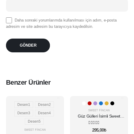
Daha sonraki yorumlarımda kullanılması için adım, e-posta
adresim ve site adresim bu tarayıcıya kaydedilsin.
Benzer Ürünler
Bu
Bu
ürünün
Desen1
Desen2
ürünün
birden
birden
SWEET FINCAN
Desen3
Desen4
Güz Gülleri İsimli Sweet
fazla
fazla
Fincan
Desen5
varyasyonu
varyasyonu
5.00
5 üzerinden
var.
var.
295,00
₺
SWEET FINCAN