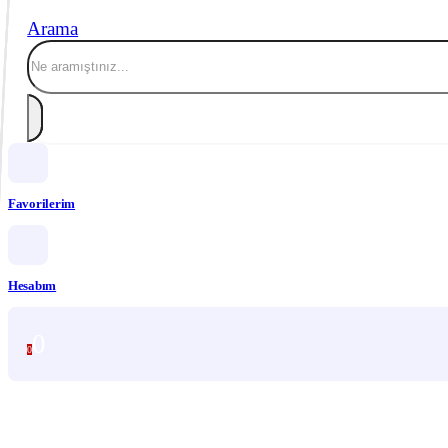
Arama
Favorilerim
Hesabım
0
0