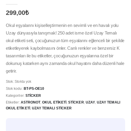
0
out of 5
299,00
₺
Okul eşyalarını kişiselleştirmenin en sevimli ve en havalı yolu
Uzay dünyasıyla tanışmak! 250 adet isme özel Uzay Temalı
okul etiketi seti, çocuğunuzun tüm eşyalarını eğlenceli bir şekilde
etiketleyerek kaybolmasını önler. Canlı renkler ve benzersiz K
tasarımları ile bu etiketler, çocuğunuzun eşyalarına özel bir
dokunuş katarken aynı zamanda okul hayatını daha düzenli hale
getirir.
Stok:
Stokta yok
Stok kodu:
BT-PS-OE10
Kategoriler:
STICKER
Etiketler:
ASTRONOT
,
OKUL ETIKETI
,
STICKER
,
UZAY
,
UZAY TEMALI
OKUL ETIKETI
,
UZAY TEMALI STICKER