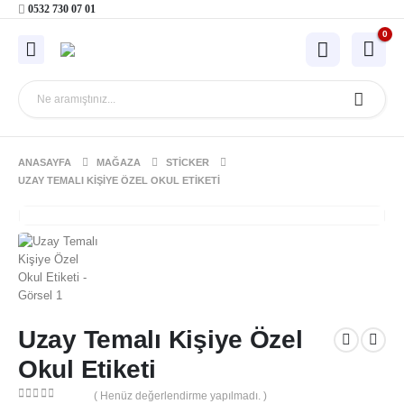
0532 730 07 01
0
ANASAYFA
MAĞAZA
STICKER
UZAY TEMALI KIŞIYE ÖZEL OKUL ETIKETI
Uzay Temalı Kişiye Özel
Okul Etiketi
( Henüz değerlendirme yapılmadı. )