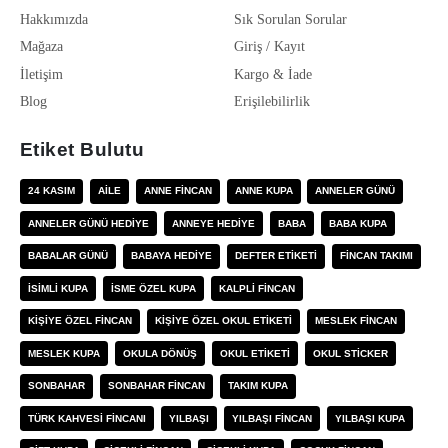
Hakkımızda
Sık Sorulan Sorular
Mağaza
Giriş / Kayıt
İletişim
Kargo & İade
Blog
Erişilebilirlik
Etiket Bulutu
24 KASIM
AILE
ANNE FINCAN
ANNE KUPA
ANNELER GÜNÜ
ANNELER GÜNÜ HEDIYE
ANNEYE HEDIYE
BABA
BABA KUPA
BABALAR GÜNÜ
BABAYA HEDIYE
DEFTER ETIKETI
FINCAN TAKIMI
ISIMLI KUPA
ISME ÖZEL KUPA
KALPLI FINCAN
KIŞIYE ÖZEL FINCAN
KIŞIYE ÖZEL OKUL ETIKETI
MESLEK FINCAN
MESLEK KUPA
OKULA DÖNÜŞ
OKUL ETIKETI
OKUL STICKER
SONBAHAR
SONBAHAR FINCAN
TAKIM KUPA
TÜRK KAHVESI FINCANI
YILBAŞI
YILBAŞI FINCAN
YILBAŞI KUPA