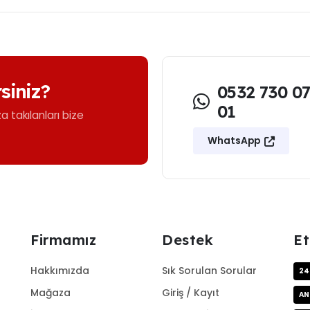
rsiniz?
0532 730 0
01
ıza takılanları bize
WhatsApp
Firmamız
Destek
Et
Hakkımızda
Sık Sorulan Sorular
24
Mağaza
Giriş / Kayıt
AN