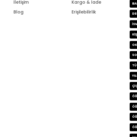
İletişim
Kargo & İade
BA
Blog
Erişilebilirlik
DE
IS
KI
OK
SO
TÜ
YI
ÇI
ÖĞ
ÖĞ
ÖĞ
ÖĞ