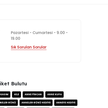
7
Pazartesi - Cumartesi - 9.00 -
19.00
Sık Sorulan Sorular
iket Bulutu
 KASIM
AILE
ANNE FINCAN
ANNE KUPA
NELER GÜNÜ
ANNELER GÜNÜ HEDIYE
ANNEYE HEDIYE