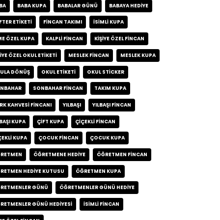
BA
BABA KUPA
BABALAR GÜNÜ
BABAYA HEDIYE
FTER ETIKETI
FINCAN TAKIMI
ISIMLI KUPA
ME ÖZEL KUPA
KALPLI FINCAN
KIŞIYE ÖZEL FINCAN
ŞIYE ÖZEL OKUL ETIKETI
MESLEK FINCAN
MESLEK KUPA
ULA DÖNÜŞ
OKUL ETIKETI
OKUL STICKER
NBAHAR
SONBAHAR FINCAN
TAKIM KUPA
RK KAHVESI FINCANI
YILBAŞI
YILBAŞI FINCAN
LBAŞI KUPA
ÇIFT KUPA
ÇIÇEKLI FINCAN
ÇEKLI KUPA
ÇOCUK FINCAN
ÇOCUK KUPA
RETMEN
ÖĞRETMENE HEDIYE
ÖĞRETMEN FINCAN
RETMEN HEDIYE KUTUSU
ÖĞRETMEN KUPA
RETMENLER GÜNÜ
ÖĞRETMENLER GÜNÜ HEDIYE
RETMENLER GÜNÜ HEDIYESI
İSIMLI FINCAN