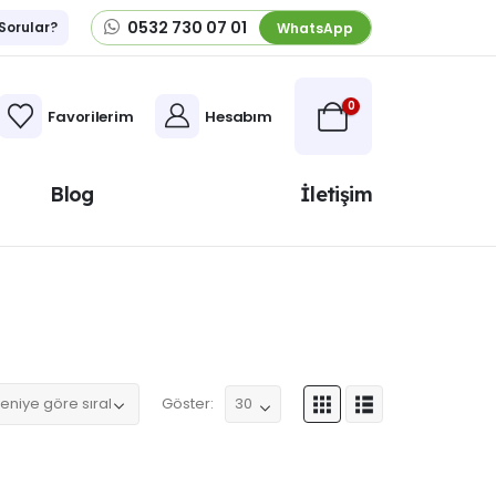
0532 730 07 01
 Sorular?
WhatsApp
0
Favorilerim
Hesabım
Blog
İletişim
Göster: