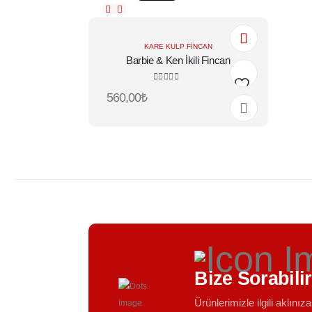
KARE KULP FINCAN
Barbie & Ken İkili Fincan
0
5 üzerinden
560,00
₺
Favorilere
Ekle
Bize Sorabili
Ürünlerimizle ilgili aklınıza