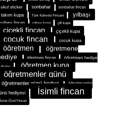
okul sticker
sonbahar
sonbahar fincan
yılbaşı
takım kupa
Türk Kahvesi Fincanı
yılbaşı fincan
yılbaşı kupa
çift kupa
çiçekli fincan
çiçekli kupa
çocuk fincan
çocuk kupa
öğretmen
öğretmene
hediye
öğretmen hediye
öğretmen fincan
öğretmen kupa
utusu
öğretmenler günü
öğretmenler günü hediye
öğretmenler
İsimli fincan
ünü hediyesi
İsme Özel Fincan