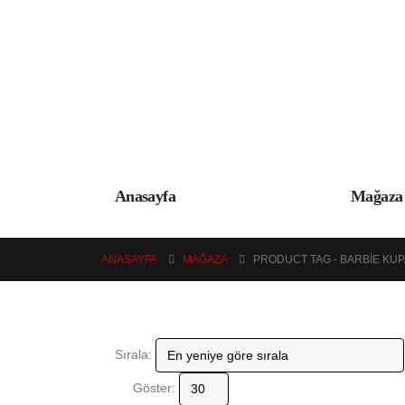
Anasayfa
Mağaza
ANASAYFA
MAĞAZA
PRODUCT TAG -
BARBIE KUP
Sırala:
Göster: