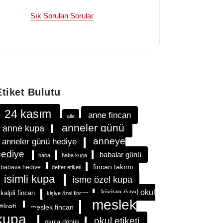
Sık Sorulan Sorular
Etiket Bulutu
24 kasım
anne fincan
aile
anneler günü
anne kupa
anneye
anneler günü hediye
hediye
babalar günü
baba
baba kupa
fincan takımı
babaya hediye
defter etiketi
isimli kupa
isme özel kupa
kişiye özel okul
kalpli fincan
kişiye özel fincan
meslek
tiketi
meslek fincan
kupa
okul etiketi
okula dönüş