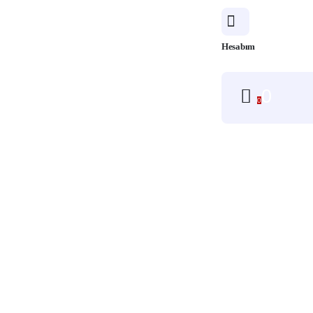
Hesabım
0
0