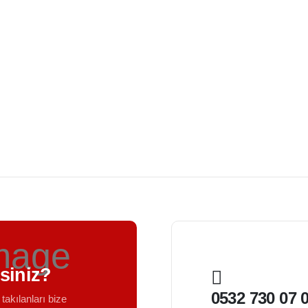
rsiniz?
0532 730 07 
 takılanları bize