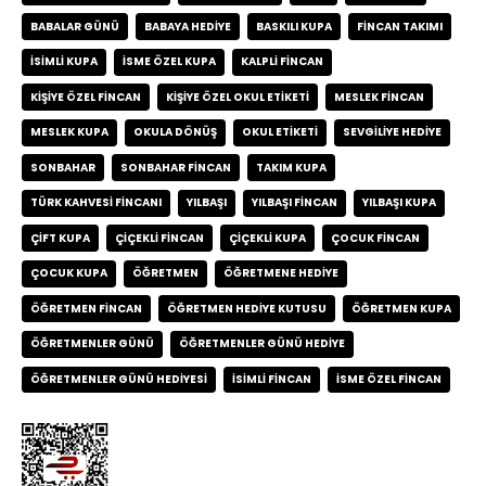
BABALAR GÜNÜ
BABAYA HEDIYE
BASKILI KUPA
FINCAN TAKIMI
ISIMLI KUPA
ISME ÖZEL KUPA
KALPLI FINCAN
KIŞIYE ÖZEL FINCAN
KIŞIYE ÖZEL OKUL ETIKETI
MESLEK FINCAN
MESLEK KUPA
OKULA DÖNÜŞ
OKUL ETIKETI
SEVGILIYE HEDIYE
SONBAHAR
SONBAHAR FINCAN
TAKIM KUPA
TÜRK KAHVESI FINCANI
YILBAŞI
YILBAŞI FINCAN
YILBAŞI KUPA
ÇIFT KUPA
ÇIÇEKLI FINCAN
ÇIÇEKLI KUPA
ÇOCUK FINCAN
ÇOCUK KUPA
ÖĞRETMEN
ÖĞRETMENE HEDIYE
ÖĞRETMEN FINCAN
ÖĞRETMEN HEDIYE KUTUSU
ÖĞRETMEN KUPA
ÖĞRETMENLER GÜNÜ
ÖĞRETMENLER GÜNÜ HEDIYE
ÖĞRETMENLER GÜNÜ HEDIYESI
İSIMLI FINCAN
İSME ÖZEL FINCAN