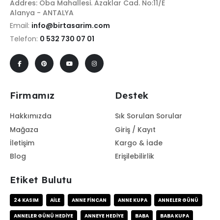
Addres: Oba Mahallesi. Azaklar Cad. No:11/E
Alanya - ANTALYA
Email:
info@birtasarim.com
Telefon:
0 532 730 07 01
Firmamız
Destek
Hakkımızda
Sık Sorulan Sorular
Mağaza
Giriş / Kayıt
İletişim
Kargo & İade
Blog
Erişilebilirlik
Etiket Bulutu
24 KASIM
AILE
ANNE FINCAN
ANNE KUPA
ANNELER GÜNÜ
ANNELER GÜNÜ HEDIYE
ANNEYE HEDIYE
BABA
BABA KUPA