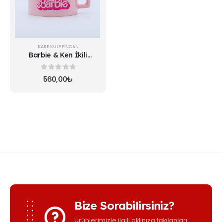
KARE KULP FINCAN
Barbie & Ken İkili
Fincan
0
5 üzerinden
560,00
₺
Bize Sorabilirsiniz?
Ürünlerimizle ilgili aklınıza takılanları