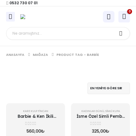
0532 730 07 01
0
ANASAYFA
MAĞAZA
PRODUCT TAG -
BARBIE
KARE KULP FINCAN
KADINLAR GÜNÜ
,
SIMLI KUPA
Barbie & Ken İkili
İsme Özel Simli Pembe
Fincan
Kupa
0
5 üzerinden
0
5 üzerinden
560,00
₺
325,00
₺