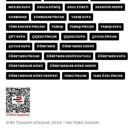
MESLEK KUPA
OKULA DÖNÜŞ
OKUL ETIKETI
SEVGILIYE HEDIYE
SONBAHAR
SONBAHAR FINCAN
TAKIM KUPA
TÜRK KAHVESI FINCANI
YILBAŞI
YILBAŞI FINCAN
YILBAŞI KUPA
ÇIFT KUPA
ÇIÇEKLI FINCAN
ÇIÇEKLI KUPA
ÇOCUK FINCAN
ÇOCUK KUPA
ÖĞRETMEN
ÖĞRETMENE HEDIYE
ÖĞRETMEN FINCAN
ÖĞRETMEN HEDIYE KUTUSU
ÖĞRETMEN KUPA
ÖĞRETMENLER GÜNÜ
ÖĞRETMENLER GÜNÜ HEDIYE
ÖĞRETMENLER GÜNÜ HEDIYESI
İSIMLI FINCAN
İSME ÖZEL FINCAN
© Bir Tasarım eTicaret. 2024 - Her Hakkı Saklıdır.