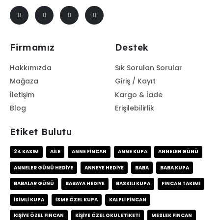
Firmamız
Destek
Hakkımızda
Sık Sorulan Sorular
Mağaza
Giriş / Kayıt
İletişim
Kargo & İade
Blog
Erişilebilirlik
Etiket Bulutu
24 KASIM
AILE
ANNE FINCAN
ANNE KUPA
ANNELER GÜNÜ
ANNELER GÜNÜ HEDIYE
ANNEYE HEDIYE
BABA
BABA KUPA
BABALAR GÜNÜ
BABAYA HEDIYE
BASKILI KUPA
FINCAN TAKIMI
ISIMLI KUPA
ISME ÖZEL KUPA
KALPLI FINCAN
KIŞIYE ÖZEL FINCAN
KIŞIYE ÖZEL OKUL ETIKETI
MESLEK FINCAN