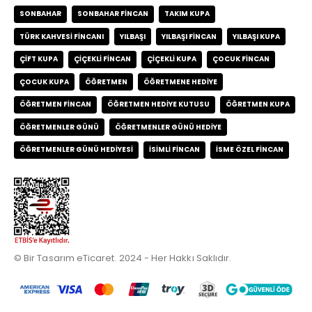
SONBAHAR
SONBAHAR FINCAN
TAKIM KUPA
TÜRK KAHVESI FINCANI
YILBAŞI
YILBAŞI FINCAN
YILBAŞI KUPA
ÇIFT KUPA
ÇIÇEKLI FINCAN
ÇIÇEKLI KUPA
ÇOCUK FINCAN
ÇOCUK KUPA
ÖĞRETMEN
ÖĞRETMENE HEDIYE
ÖĞRETMEN FINCAN
ÖĞRETMEN HEDIYE KUTUSU
ÖĞRETMEN KUPA
ÖĞRETMENLER GÜNÜ
ÖĞRETMENLER GÜNÜ HEDIYE
ÖĞRETMENLER GÜNÜ HEDIYESI
İSIMLI FINCAN
İSME ÖZEL FINCAN
© Bir Tasarım eTicaret. 2024 - Her Hakkı Saklıdır.