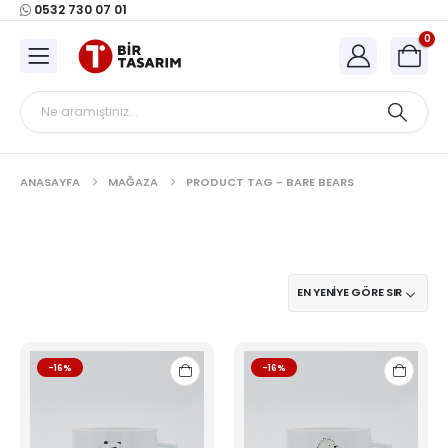
0532 730 07 01
0
ANASAYFA
MAĞAZA
PRODUCT TAG -
BARE BEARS
-16%
-16%