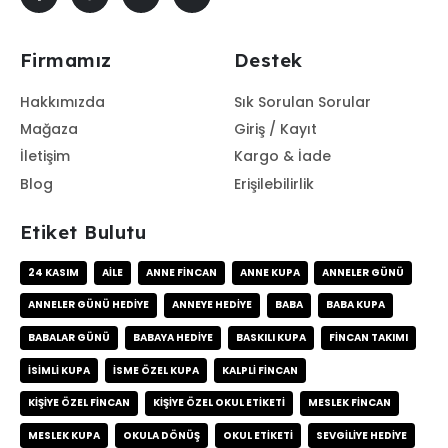
Firmamız
Destek
Hakkımızda
Sık Sorulan Sorular
Mağaza
Giriş / Kayıt
İletişim
Kargo & İade
Blog
Erişilebilirlik
Etiket Bulutu
24 KASIM
AILE
ANNE FINCAN
ANNE KUPA
ANNELER GÜNÜ
ANNELER GÜNÜ HEDIYE
ANNEYE HEDIYE
BABA
BABA KUPA
BABALAR GÜNÜ
BABAYA HEDIYE
BASKILI KUPA
FINCAN TAKIMI
ISIMLI KUPA
ISME ÖZEL KUPA
KALPLI FINCAN
KIŞIYE ÖZEL FINCAN
KIŞIYE ÖZEL OKUL ETIKETI
MESLEK FINCAN
MESLEK KUPA
OKULA DÖNÜŞ
OKUL ETIKETI
SEVGILIYE HEDIYE