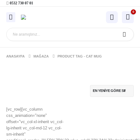
0532 730 07 01
0
ANASAYFA
MAĞAZA
PRODUCT TAG -
CAT MUG
[vc_row][vc_column
css_animation="none"
offset="vc_col-xl-inherit vc_col-
lg-inherit vc_col-md-12 vc_col-
sm-inherit"