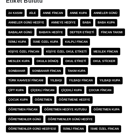
Etiket Bulutu
24 KASIM
AILE
ANNE FINCAN
ANNE KUPA
ANNELER GÜNÜ
ANNELER GÜNÜ HEDIYE
ANNEYE HEDIYE
BABA
BABA KUPA
BABALAR GÜNÜ
BABAYA HEDIYE
DEFTER ETIKETI
FINCAN TAKIMI
ISIMLI KUPA
ISME ÖZEL KUPA
KALPLI FINCAN
KIŞIYE ÖZEL FINCAN
KIŞIYE ÖZEL OKUL ETIKETI
MESLEK FINCAN
MESLEK KUPA
OKULA DÖNÜŞ
OKUL ETIKETI
OKUL STICKER
SONBAHAR
SONBAHAR FINCAN
TAKIM KUPA
TÜRK KAHVESI FINCANI
YILBAŞI
YILBAŞI FINCAN
YILBAŞI KUPA
ÇIFT KUPA
ÇIÇEKLI FINCAN
ÇIÇEKLI KUPA
ÇOCUK FINCAN
ÇOCUK KUPA
ÖĞRETMEN
ÖĞRETMENE HEDIYE
ÖĞRETMEN FINCAN
ÖĞRETMEN HEDIYE KUTUSU
ÖĞRETMEN KUPA
ÖĞRETMENLER GÜNÜ
ÖĞRETMENLER GÜNÜ HEDIYE
ÖĞRETMENLER GÜNÜ HEDIYESI
İSIMLI FINCAN
İSME ÖZEL FINCAN