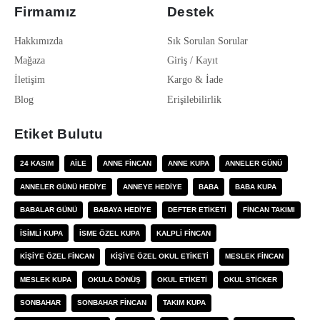
Firmamız
Destek
Hakkımızda
Sık Sorulan Sorular
Mağaza
Giriş / Kayıt
İletişim
Kargo & İade
Blog
Erişilebilirlik
Etiket Bulutu
24 KASIM
AILE
ANNE FINCAN
ANNE KUPA
ANNELER GÜNÜ
ANNELER GÜNÜ HEDIYE
ANNEYE HEDIYE
BABA
BABA KUPA
BABALAR GÜNÜ
BABAYA HEDIYE
DEFTER ETIKETI
FINCAN TAKIMI
ISIMLI KUPA
ISME ÖZEL KUPA
KALPLI FINCAN
KIŞIYE ÖZEL FINCAN
KIŞIYE ÖZEL OKUL ETIKETI
MESLEK FINCAN
MESLEK KUPA
OKULA DÖNÜŞ
OKUL ETIKETI
OKUL STICKER
SONBAHAR
SONBAHAR FINCAN
TAKIM KUPA