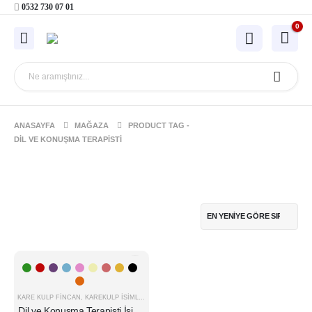
0532 730 07 01
0
ANASAYFA
MAĞAZA
PRODUCT TAG -
DIL VE KONUŞMA TERAPISTI
Bu
-16%
ürünün
birden
fazla
KARE KULP FINCAN
,
KAREKULP İSIMLI
,
MESLEK
Dil ve Konuşma Terapisti İsimli