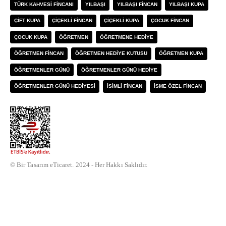
TÜRK KAHVESI FINCANI
YILBAŞI
YILBAŞI FINCAN
YILBAŞI KUPA
ÇIFT KUPA
ÇIÇEKLI FINCAN
ÇIÇEKLI KUPA
ÇOCUK FINCAN
ÇOCUK KUPA
ÖĞRETMEN
ÖĞRETMENE HEDIYE
ÖĞRETMEN FINCAN
ÖĞRETMEN HEDIYE KUTUSU
ÖĞRETMEN KUPA
ÖĞRETMENLER GÜNÜ
ÖĞRETMENLER GÜNÜ HEDIYE
ÖĞRETMENLER GÜNÜ HEDIYESI
İSIMLI FINCAN
İSME ÖZEL FINCAN
© Bir Tasarım eTicaret. 2024 - Her Hakkı Saklıdır.