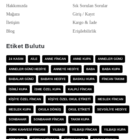
Hakkımızda
Sık Sorulan Sorular
Mağaza
Giriş / Kayıt
İletişim
Kargo & İade
Blog
Erişilebilirlik
Etiket Bulutu
24 KASIM
AILE
ANNE FINCAN
ANNE KUPA
ANNELER GÜNÜ
ANNELER GÜNÜ HEDIYE
ANNEYE HEDIYE
BABA
BABA KUPA
BABALAR GÜNÜ
BABAYA HEDIYE
BASKILI KUPA
FINCAN TAKIMI
ISIMLI KUPA
ISME ÖZEL KUPA
KALPLI FINCAN
KIŞIYE ÖZEL FINCAN
KIŞIYE ÖZEL OKUL ETIKETI
MESLEK FINCAN
MESLEK KUPA
OKULA DÖNÜŞ
OKUL ETIKETI
SEVGILIYE HEDIYE
SONBAHAR
SONBAHAR FINCAN
TAKIM KUPA
TÜRK KAHVESI FINCANI
YILBAŞI
YILBAŞI FINCAN
YILBAŞI KUPA