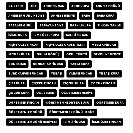
24 KASIM
AILE
ANNE FINCAN
ANNE KUPA
ANNELER GÜNÜ
ANNELER GÜNÜ HEDIYE
ANNEYE HEDIYE
BABA
BABA KUPA
BABALAR GÜNÜ
BABAYA HEDIYE
BASKILI KUPA
FINCAN TAKIMI
ISIMLI KUPA
ISME ÖZEL KUPA
KALPLI FINCAN
KIŞIYE ÖZEL FINCAN
KIŞIYE ÖZEL OKUL ETIKETI
MESLEK FINCAN
MESLEK KUPA
OKULA DÖNÜŞ
OKUL ETIKETI
SEVGILIYE HEDIYE
SONBAHAR
SONBAHAR FINCAN
TAKIM KUPA
TÜRK KAHVESI FINCANI
YILBAŞI
YILBAŞI FINCAN
YILBAŞI KUPA
ÇIFT KUPA
ÇIÇEKLI FINCAN
ÇIÇEKLI KUPA
ÇOCUK FINCAN
ÇOCUK KUPA
ÖĞRETMEN
ÖĞRETMENE HEDIYE
ÖĞRETMEN FINCAN
ÖĞRETMEN HEDIYE KUTUSU
ÖĞRETMEN KUPA
ÖĞRETMENLER GÜNÜ
ÖĞRETMENLER GÜNÜ HEDIYE
ÖĞRETMENLER GÜNÜ HEDIYESI
İSIMLI FINCAN
İSME ÖZEL FINCAN