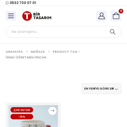
0532 730 07 01
0
ANASAYFA
MAĞAZA
PRODUCT TAG -
ISIMLI ÖĞRETMEN FINCAN
Bu
ÇOK SATAN
ürünün
-16%
birden
fazla