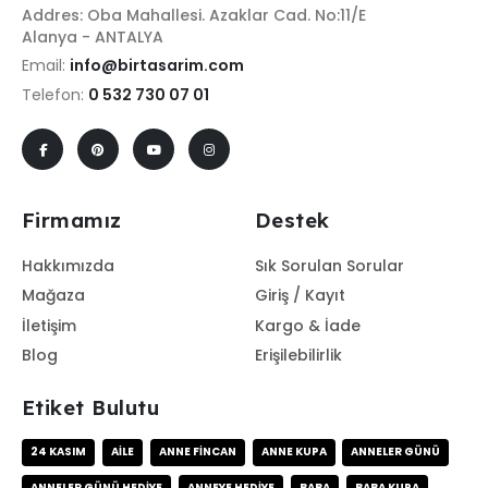
Addres: Oba Mahallesi. Azaklar Cad. No:11/E
Alanya - ANTALYA
Email:
info@birtasarim.com
Telefon:
0 532 730 07 01
Firmamız
Destek
Hakkımızda
Sık Sorulan Sorular
Mağaza
Giriş / Kayıt
İletişim
Kargo & İade
Blog
Erişilebilirlik
Etiket Bulutu
24 KASIM
AILE
ANNE FINCAN
ANNE KUPA
ANNELER GÜNÜ
ANNELER GÜNÜ HEDIYE
ANNEYE HEDIYE
BABA
BABA KUPA