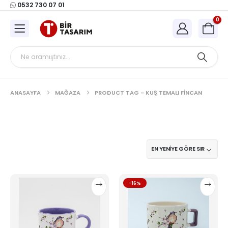
0532 730 07 01
0
ANASAYFA
MAĞAZA
PRODUCT TAG -
KUŞ TEMALI FINCAN
Bu
Bu
-16%
ürünün
ürünün
birden
birden
fazla
fazla
varyasyonu
varyasyonu