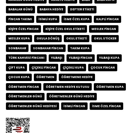
BABALAR GÜNÜ
BABAYA HEDIYE
DEFTER ETIKETI
FINCAN TAKIMI
ISIMLI KUPA
ISME ÖZEL KUPA
KALPLI FINCAN
KIŞIYE ÖZEL FINCAN
KIŞIYE ÖZEL OKUL ETIKETI
MESLEK FINCAN
MESLEK KUPA
OKULA DÖNÜŞ
OKUL ETIKETI
OKUL STICKER
SONBAHAR
SONBAHAR FINCAN
TAKIM KUPA
TÜRK KAHVESI FINCANI
YILBAŞI
YILBAŞI FINCAN
YILBAŞI KUPA
ÇIFT KUPA
ÇIÇEKLI FINCAN
ÇIÇEKLI KUPA
ÇOCUK FINCAN
ÇOCUK KUPA
ÖĞRETMEN
ÖĞRETMENE HEDIYE
ÖĞRETMEN FINCAN
ÖĞRETMEN HEDIYE KUTUSU
ÖĞRETMEN KUPA
ÖĞRETMENLER GÜNÜ
ÖĞRETMENLER GÜNÜ HEDIYE
ÖĞRETMENLER GÜNÜ HEDIYESI
İSIMLI FINCAN
İSME ÖZEL FINCAN