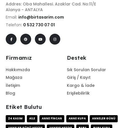
Addres: Oba Mahallesi. Azaklar Cad. No:11/E
Alanya - ANTALYA
Email:
info@birtasarim.com
Telefon:
0 532 730 07 01
Firmamız
Destek
Hakkımızda
Sık Sorulan Sorular
Mağaza
Giriş / Kayıt
İletişim
Kargo & İade
Blog
Erişilebilirlik
Etiket Bulutu
24 KASIM
AILE
ANNE FINCAN
ANNE KUPA
ANNELER GÜNÜ
ANNELER GÜNÜ HEDIYE
ANNEYE HEDIYE
BABA
BABA KUPA