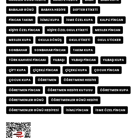
BABALAR GÜNÜ
BABAYA HEDIYE
DEFTER ETIKETI
FINCAN TAKIMI
ISIMLI KUPA
ISME ÖZEL KUPA
KALPLI FINCAN
KIŞIYE ÖZEL FINCAN
KIŞIYE ÖZEL OKUL ETIKETI
MESLEK FINCAN
MESLEK KUPA
OKULA DÖNÜŞ
OKUL ETIKETI
OKUL STICKER
SONBAHAR
SONBAHAR FINCAN
TAKIM KUPA
TÜRK KAHVESI FINCANI
YILBAŞI
YILBAŞI FINCAN
YILBAŞI KUPA
ÇIFT KUPA
ÇIÇEKLI FINCAN
ÇIÇEKLI KUPA
ÇOCUK FINCAN
ÇOCUK KUPA
ÖĞRETMEN
ÖĞRETMENE HEDIYE
ÖĞRETMEN FINCAN
ÖĞRETMEN HEDIYE KUTUSU
ÖĞRETMEN KUPA
ÖĞRETMENLER GÜNÜ
ÖĞRETMENLER GÜNÜ HEDIYE
ÖĞRETMENLER GÜNÜ HEDIYESI
İSIMLI FINCAN
İSME ÖZEL FINCAN