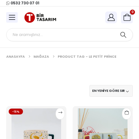
0532 730 07 01
0
ANASAYFA
MAĞAZA
PRODUCT TAG -
LE PETIT PRINCE
Bu
-16%
ürünün
birden
fazla
varyasyonu