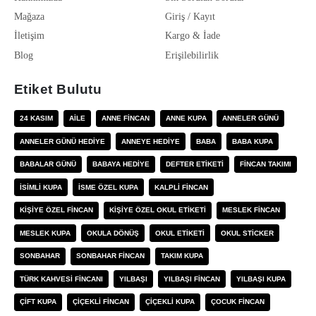
Mağaza
Giriş / Kayıt
İletişim
Kargo & İade
Blog
Erişilebilirlik
Etiket Bulutu
24 KASIM
AILE
ANNE FINCAN
ANNE KUPA
ANNELER GÜNÜ
ANNELER GÜNÜ HEDIYE
ANNEYE HEDIYE
BABA
BABA KUPA
BABALAR GÜNÜ
BABAYA HEDIYE
DEFTER ETIKETI
FINCAN TAKIMI
ISIMLI KUPA
ISME ÖZEL KUPA
KALPLI FINCAN
KIŞIYE ÖZEL FINCAN
KIŞIYE ÖZEL OKUL ETIKETI
MESLEK FINCAN
MESLEK KUPA
OKULA DÖNÜŞ
OKUL ETIKETI
OKUL STICKER
SONBAHAR
SONBAHAR FINCAN
TAKIM KUPA
TÜRK KAHVESI FINCANI
YILBAŞI
YILBAŞI FINCAN
YILBAŞI KUPA
ÇIFT KUPA
ÇIÇEKLI FINCAN
ÇIÇEKLI KUPA
ÇOCUK FINCAN