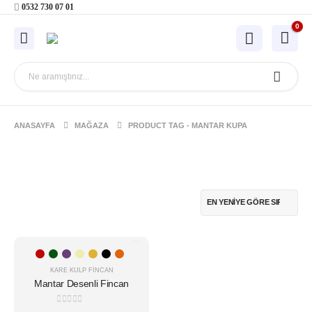
0532 730 07 01
0
ANASAYFA
MAĞAZA
PRODUCT TAG -
MANTAR KUPA
Bu
-16%
ürünün
birden
KARE KULP FINCAN
Mantar Desenli Fincan
fazla
varyasyonu
0
5 üzerinden