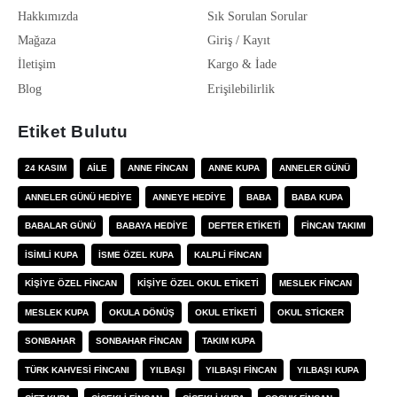
Hakkımızda
Sık Sorulan Sorular
Mağaza
Giriş / Kayıt
İletişim
Kargo & İade
Blog
Erişilebilirlik
Etiket Bulutu
24 KASIM
AILE
ANNE FINCAN
ANNE KUPA
ANNELER GÜNÜ
ANNELER GÜNÜ HEDIYE
ANNEYE HEDIYE
BABA
BABA KUPA
BABALAR GÜNÜ
BABAYA HEDIYE
DEFTER ETIKETI
FINCAN TAKIMI
ISIMLI KUPA
ISME ÖZEL KUPA
KALPLI FINCAN
KIŞIYE ÖZEL FINCAN
KIŞIYE ÖZEL OKUL ETIKETI
MESLEK FINCAN
MESLEK KUPA
OKULA DÖNÜŞ
OKUL ETIKETI
OKUL STICKER
SONBAHAR
SONBAHAR FINCAN
TAKIM KUPA
TÜRK KAHVESI FINCANI
YILBAŞI
YILBAŞI FINCAN
YILBAŞI KUPA