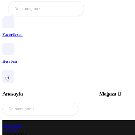
Favorilerim
Hesabım
0
Anasayfa
Mağaza
ANASAYFA
MAĞAZA