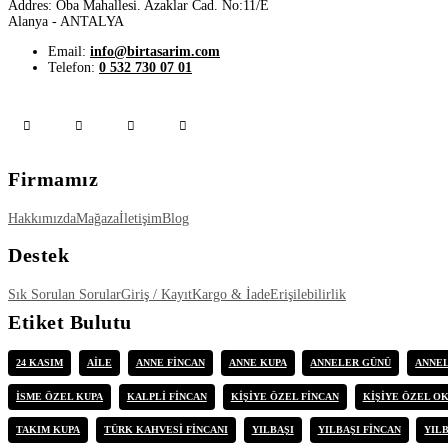
Addres: Oba Mahallesi. Azaklar Cad. No:11/E
Alanya - ANTALYA
Email:
info@birtasarim.com
Telefon:
0 532 730 07 01
Firmamız
Hakkımızda
Mağaza
İletişim
Blog
Destek
Sık Sorulan Sorular
Giriş / Kayıt
Kargo & İade
Erişilebilirlik
Etiket Bulutu
24 KASIM
AILE
ANNE FINCAN
ANNE KUPA
ANNELER GÜNÜ
ANNEL
ISME ÖZEL KUPA
KALPLI FINCAN
KIŞIYE ÖZEL FINCAN
KIŞIYE ÖZEL OK
TAKIM KUPA
TÜRK KAHVESI FINCANI
YILBAŞI
YILBAŞI FINCAN
YIL