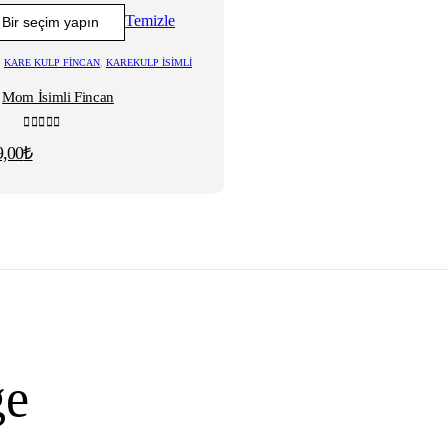
Temizle
,
KARE KULP FINCAN
,
KAREKULP İSIMLI
Mom İsimli Fincan
0
5 üzerinden
jinal
Şu
9,00
₺
t:
andaki
fiyat:
,00₺.
249,00₺.