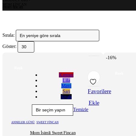
PRODUCT TAG -
MOM FINCAN
mom fincan
Sırala:
Göster:
-16%
Bu
ürünün
Bu
Renk
birden
ürünün
Renk
Kırmızı
fazla
birden
Lila
varyasyonu
fazla
Mavi
var.
varyasyonu
Favorilere
Sarı
Seçenekler
var.
Siyah
ürün
Seçenekler
Ekle
sayfasından
ürün
Temizle
seçilebilir
sayfasından
seçilebilir
ANNELER GÜNÜ
,
SWEET FINCAN
Mom İsimli Sweet Fincan