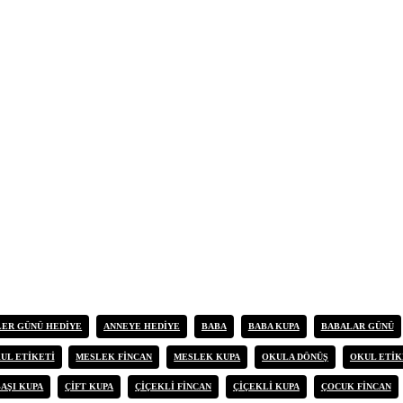
ER GÜNÜ HEDIYE
ANNEYE HEDIYE
BABA
BABA KUPA
BABALAR GÜNÜ
UL ETIKETI
MESLEK FINCAN
MESLEK KUPA
OKULA DÖNÜŞ
OKUL ETIK
BAŞI KUPA
ÇIFT KUPA
ÇIÇEKLI FINCAN
ÇIÇEKLI KUPA
ÇOCUK FINCAN