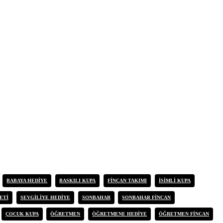
BABAYA HEDIYE
BASKILI KUPA
FINCAN TAKIMI
ISIMLI KUPA
ETI
SEVGILIYE HEDIYE
SONBAHAR
SONBAHAR FINCAN
ÇOCUK KUPA
ÖĞRETMEN
ÖĞRETMENE HEDIYE
ÖĞRETMEN FINCAN