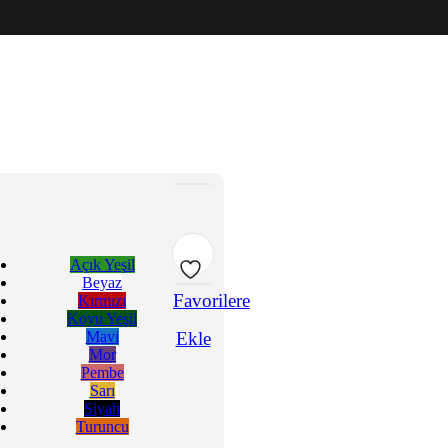
Açık Yeşil
Beyaz
Favorilere
Kırmızı
Koyu Yeşil
Mavi
Ekle
Mor
Pembe
Sarı
Siyah
Turuncu