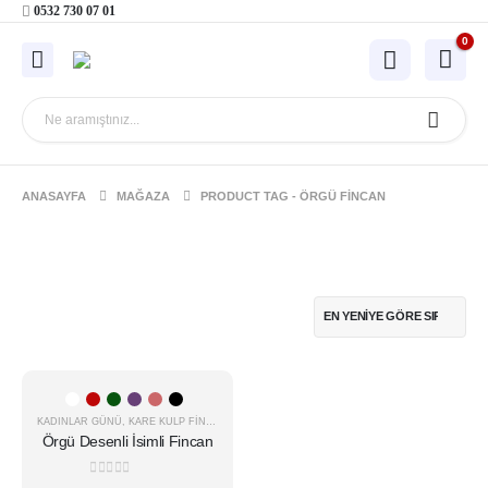
0532 730 07 01
0
ANASAYFA
MAĞAZA
PRODUCT TAG -
ÖRGÜ FINCAN
Bu
-16%
ürünün
KADINLAR GÜNÜ
,
KARE KULP FINCAN
,
KAREKULP İSIMLI
birden
Örgü Desenli İsimli Fincan
fazla
varyasyonu
0
5 üzerinden