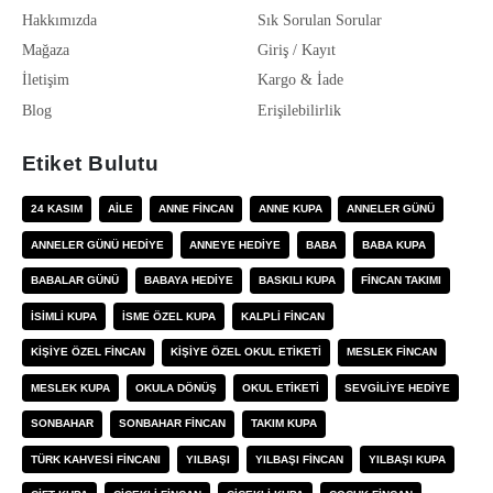
Hakkımızda
Sık Sorulan Sorular
Mağaza
Giriş / Kayıt
İletişim
Kargo & İade
Blog
Erişilebilirlik
Etiket Bulutu
24 KASIM
AILE
ANNE FINCAN
ANNE KUPA
ANNELER GÜNÜ
ANNELER GÜNÜ HEDIYE
ANNEYE HEDIYE
BABA
BABA KUPA
BABALAR GÜNÜ
BABAYA HEDIYE
BASKILI KUPA
FINCAN TAKIMI
ISIMLI KUPA
ISME ÖZEL KUPA
KALPLI FINCAN
KIŞIYE ÖZEL FINCAN
KIŞIYE ÖZEL OKUL ETIKETI
MESLEK FINCAN
MESLEK KUPA
OKULA DÖNÜŞ
OKUL ETIKETI
SEVGILIYE HEDIYE
SONBAHAR
SONBAHAR FINCAN
TAKIM KUPA
TÜRK KAHVESI FINCANI
YILBAŞI
YILBAŞI FINCAN
YILBAŞI KUPA