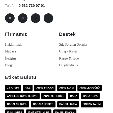
Telefon:
0 532 730 07 01
Firmamız
Destek
Hakkımızda
Sık Sorulan Sorular
Mağaza
Giriş / Kayıt
İletişim
Kargo & İade
Blog
Erişilebilirlik
Etiket Bulutu
24 KASIM
AILE
ANNE FINCAN
ANNE KUPA
ANNELER GÜNÜ
ANNELER GÜNÜ HEDIYE
ANNEYE HEDIYE
BABA
BABA KUPA
BABALAR GÜNÜ
BABAYA HEDIYE
BASKILI KUPA
FINCAN TAKIMI
ISIMLI KUPA
ISME ÖZEL KUPA
KALPLI FINCAN