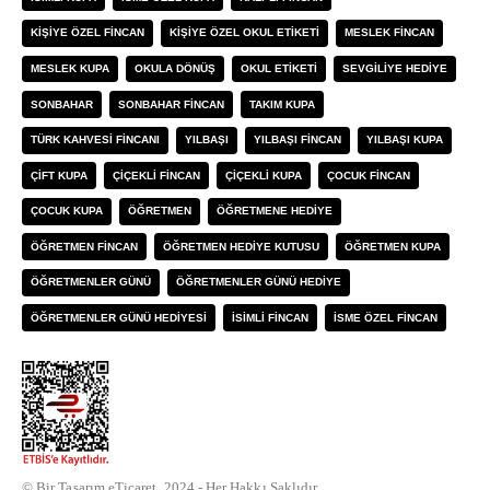
KIŞIYE ÖZEL FINCAN
KIŞIYE ÖZEL OKUL ETIKETI
MESLEK FINCAN
MESLEK KUPA
OKULA DÖNÜŞ
OKUL ETIKETI
SEVGILIYE HEDIYE
SONBAHAR
SONBAHAR FINCAN
TAKIM KUPA
TÜRK KAHVESI FINCANI
YILBAŞI
YILBAŞI FINCAN
YILBAŞI KUPA
ÇIFT KUPA
ÇIÇEKLI FINCAN
ÇIÇEKLI KUPA
ÇOCUK FINCAN
ÇOCUK KUPA
ÖĞRETMEN
ÖĞRETMENE HEDIYE
ÖĞRETMEN FINCAN
ÖĞRETMEN HEDIYE KUTUSU
ÖĞRETMEN KUPA
ÖĞRETMENLER GÜNÜ
ÖĞRETMENLER GÜNÜ HEDIYE
ÖĞRETMENLER GÜNÜ HEDIYESI
İSIMLI FINCAN
İSME ÖZEL FINCAN
© Bir Tasarım eTicaret. 2024 - Her Hakkı Saklıdır.