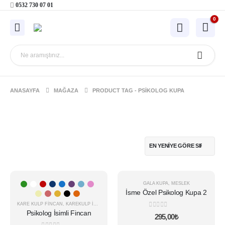
0532 730 07 01
0
ANASAYFA
MAĞAZA
PRODUCT TAG -
PSIKOLOG KUPA
Bu
GALA KUPA
,
MESLEK
-16%
ürünün
İsme Özel Psikolog Kupa 2
birden
KARE KULP FINCAN
,
KAREKULP İSIMLI
,
MESLEK
fazla
Psikolog İsimli Fincan
0
5 üzerinden
295,00
₺
varyasyonu