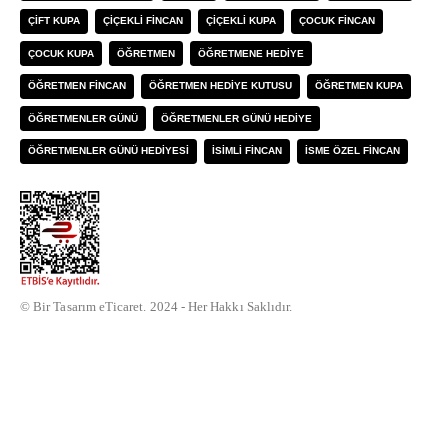
ÇIFT KUPA
ÇIÇEKLI FINCAN
ÇIÇEKLI KUPA
ÇOCUK FINCAN
ÇOCUK KUPA
ÖĞRETMEN
ÖĞRETMENE HEDIYE
ÖĞRETMEN FINCAN
ÖĞRETMEN HEDIYE KUTUSU
ÖĞRETMEN KUPA
ÖĞRETMENLER GÜNÜ
ÖĞRETMENLER GÜNÜ HEDIYE
ÖĞRETMENLER GÜNÜ HEDIYESI
İSIMLI FINCAN
İSME ÖZEL FINCAN
© Bir Tasarım eTicaret. 2024 - Her Hakkı Saklıdır.