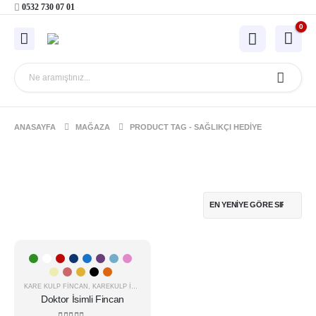
0532 730 07 01
0
ANASAYFA
MAĞAZA
PRODUCT TAG -
SAĞLIKÇI HEDIYE
Bu
ÇOK SATAN
ürünün
-16%
birden
KARE KULP FINCAN
,
KAREKULP İSIMLI
,
MESLEK
fazla
Doktor İsimli Fincan
varyasyonu