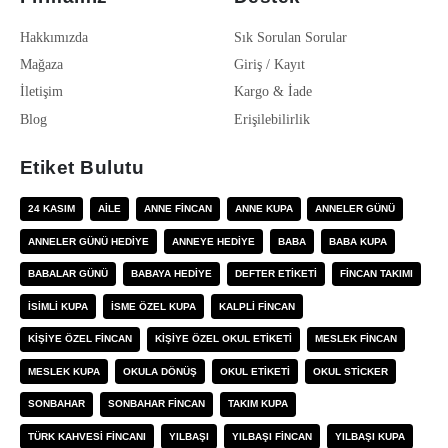
Hakkımızda
Sık Sorulan Sorular
Mağaza
Giriş / Kayıt
İletişim
Kargo & İade
Blog
Erişilebilirlik
Etiket Bulutu
24 KASIM
AILE
ANNE FINCAN
ANNE KUPA
ANNELER GÜNÜ
ANNELER GÜNÜ HEDIYE
ANNEYE HEDIYE
BABA
BABA KUPA
BABALAR GÜNÜ
BABAYA HEDIYE
DEFTER ETIKETI
FINCAN TAKIMI
ISIMLI KUPA
ISME ÖZEL KUPA
KALPLI FINCAN
KIŞIYE ÖZEL FINCAN
KIŞIYE ÖZEL OKUL ETIKETI
MESLEK FINCAN
MESLEK KUPA
OKULA DÖNÜŞ
OKUL ETIKETI
OKUL STICKER
SONBAHAR
SONBAHAR FINCAN
TAKIM KUPA
TÜRK KAHVESI FINCANI
YILBAŞI
YILBAŞI FINCAN
YILBAŞI KUPA