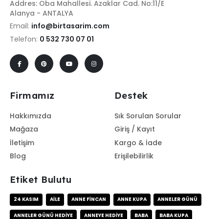
Addres: Oba Mahallesi. Azaklar Cad. No:11/E
Alanya - ANTALYA
Email:
info@birtasarim.com
Telefon:
0 532 730 07 01
Firmamız
Destek
Hakkımızda
Sık Sorulan Sorular
Mağaza
Giriş / Kayıt
İletişim
Kargo & İade
Blog
Erişilebilirlik
Etiket Bulutu
24 KASIM
AILE
ANNE FINCAN
ANNE KUPA
ANNELER GÜNÜ
ANNELER GÜNÜ HEDIYE
ANNEYE HEDIYE
BABA
BABA KUPA