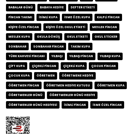
BABALAR GÜNÜ
BABAYA HEDIYE
DEFTER ETIKETI
FINCAN TAKIMI
ISIMLI KUPA
ISME ÖZEL KUPA
KALPLI FINCAN
KIŞIYE ÖZEL FINCAN
KIŞIYE ÖZEL OKUL ETIKETI
MESLEK FINCAN
MESLEK KUPA
OKULA DÖNÜŞ
OKUL ETIKETI
OKUL STICKER
SONBAHAR
SONBAHAR FINCAN
TAKIM KUPA
TÜRK KAHVESI FINCANI
YILBAŞI
YILBAŞI FINCAN
YILBAŞI KUPA
ÇIFT KUPA
ÇIÇEKLI FINCAN
ÇIÇEKLI KUPA
ÇOCUK FINCAN
ÇOCUK KUPA
ÖĞRETMEN
ÖĞRETMENE HEDIYE
ÖĞRETMEN FINCAN
ÖĞRETMEN HEDIYE KUTUSU
ÖĞRETMEN KUPA
ÖĞRETMENLER GÜNÜ
ÖĞRETMENLER GÜNÜ HEDIYE
ÖĞRETMENLER GÜNÜ HEDIYESI
İSIMLI FINCAN
İSME ÖZEL FINCAN