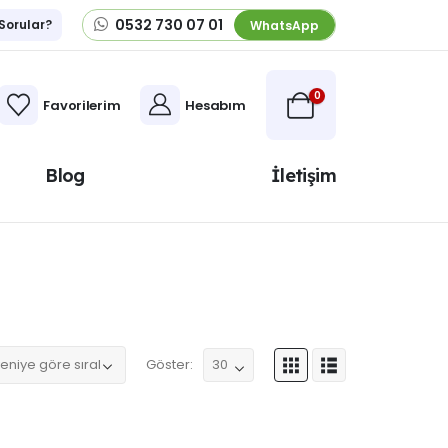
0532 730 07 01
 Sorular?
WhatsApp
0
Favorilerim
Hesabım
Blog
İletişim
Göster: