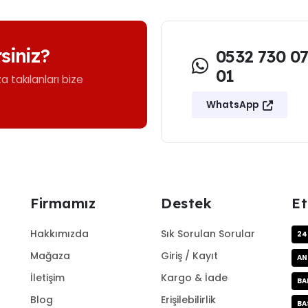
rsiniz?
0532 730 0
01
ıza takılanları bize
WhatsApp
Firmamız
Destek
Et
Hakkımızda
Sık Sorulan Sorular
24
Mağaza
Giriş / Kayıt
AN
İletişim
Kargo & İade
BA
Blog
Erişilebilirlik
BA