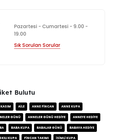
7
Pazartesi - Cumartesi - 9.00 -
19.00
Sık Sorulan Sorular
iket Bulutu
 KASIM
AILE
ANNE FINCAN
ANNE KUPA
NELER GÜNÜ
ANNELER GÜNÜ HEDIYE
ANNEYE HEDIYE
BA
BABA KUPA
BABALAR GÜNÜ
BABAYA HEDIYE
SKILI KUPA
FINCAN TAKIMI
ISIMLI KUPA