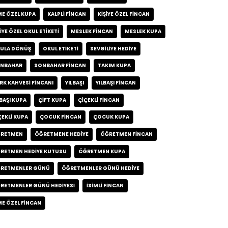
ME ÖZEL KUPA
KALPLI FINCAN
KIŞIYE ÖZEL FINCAN
ŞIYE ÖZEL OKUL ETIKETI
MESLEK FINCAN
MESLEK KUPA
ULA DÖNÜŞ
OKUL ETIKETI
SEVGILIYE HEDIYE
NBAHAR
SONBAHAR FINCAN
TAKIM KUPA
RK KAHVESI FINCANI
YILBAŞI
YILBAŞI FINCAN
LBAŞI KUPA
ÇIFT KUPA
ÇIÇEKLI FINCAN
ÇEKLI KUPA
ÇOCUK FINCAN
ÇOCUK KUPA
RETMEN
ÖĞRETMENE HEDIYE
ÖĞRETMEN FINCAN
RETMEN HEDIYE KUTUSU
ÖĞRETMEN KUPA
RETMENLER GÜNÜ
ÖĞRETMENLER GÜNÜ HEDIYE
RETMENLER GÜNÜ HEDIYESI
İSIMLI FINCAN
ME ÖZEL FINCAN