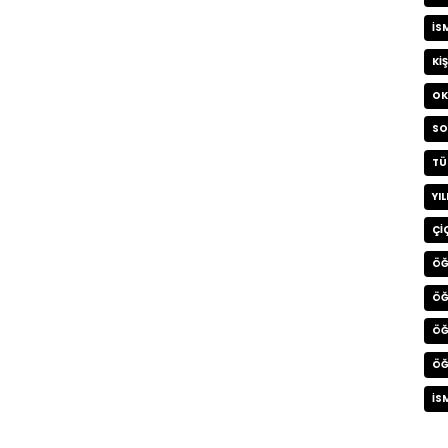
IS
KI
OK
SO
TÜ
YI
ÇI
ÖĞ
ÖĞ
ÖĞ
ÖĞ
İS