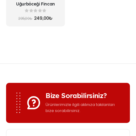
Uğurböceği Fincan
0
5 üzerinden
Orijinal
Şu
249,00
₺
295,00
₺
fiyat:
andaki
295,00₺.
fiyat:
249,00₺.
Bize Sorabilirsiniz?
Ürünlerimizle ilgili aklınıza takılanları
bize sorabilirsiniz.