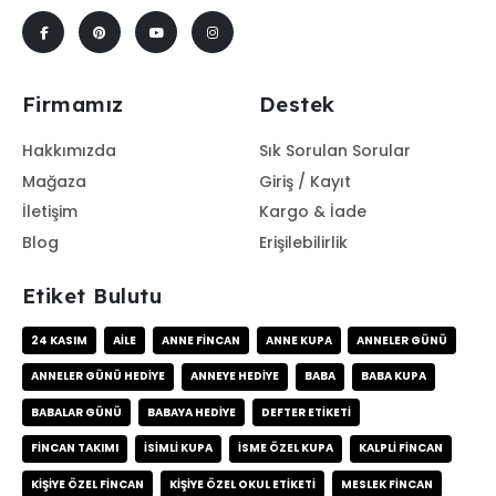
Firmamız
Destek
Hakkımızda
Sık Sorulan Sorular
Mağaza
Giriş / Kayıt
İletişim
Kargo & İade
Blog
Erişilebilirlik
Etiket Bulutu
24 KASIM
AILE
ANNE FINCAN
ANNE KUPA
ANNELER GÜNÜ
ANNELER GÜNÜ HEDIYE
ANNEYE HEDIYE
BABA
BABA KUPA
BABALAR GÜNÜ
BABAYA HEDIYE
DEFTER ETIKETI
FINCAN TAKIMI
ISIMLI KUPA
ISME ÖZEL KUPA
KALPLI FINCAN
KIŞIYE ÖZEL FINCAN
KIŞIYE ÖZEL OKUL ETIKETI
MESLEK FINCAN