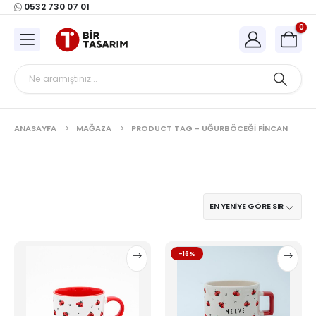
0532 730 07 01
0
ANASAYFA
MAĞAZA
PRODUCT TAG -
UĞURBÖCEĞI FINCAN
Bu
Bu
-16%
ürünün
ürünün
birden
birden
fazla
fazla
varyasyonu
varyasyonu