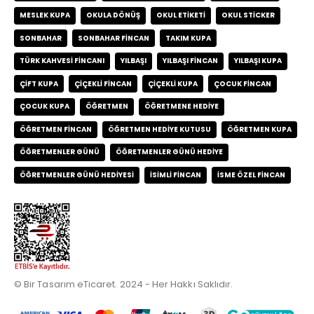
MESLEK KUPA
OKULA DÖNÜŞ
OKUL ETIKETI
OKUL STICKER
SONBAHAR
SONBAHAR FINCAN
TAKIM KUPA
TÜRK KAHVESI FINCANI
YILBAŞI
YILBAŞI FINCAN
YILBAŞI KUPA
ÇIFT KUPA
ÇIÇEKLI FINCAN
ÇIÇEKLI KUPA
ÇOCUK FINCAN
ÇOCUK KUPA
ÖĞRETMEN
ÖĞRETMENE HEDIYE
ÖĞRETMEN FINCAN
ÖĞRETMEN HEDIYE KUTUSU
ÖĞRETMEN KUPA
ÖĞRETMENLER GÜNÜ
ÖĞRETMENLER GÜNÜ HEDIYE
ÖĞRETMENLER GÜNÜ HEDIYESI
İSIMLI FINCAN
İSME ÖZEL FINCAN
© Bir Tasarım eTicaret. 2024 - Her Hakkı Saklıdır.