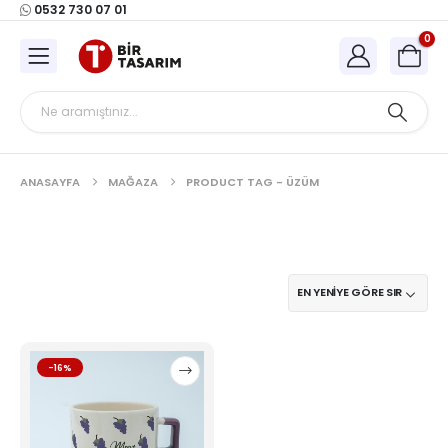
0532 730 07 01
0
ANASAYFA
MAĞAZA
PRODUCT TAG -
ÜZÜM
Bu
-16%
ürünün
birden
fazla
varyasyonu