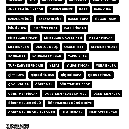
24 KASIM
AILE
ANNE FINCAN
ANNE KUPA
ANNELER GÜNÜ
ANNELER GÜNÜ HEDIYE
ANNEYE HEDIYE
BABA
BABA KUPA
BABALAR GÜNÜ
BABAYA HEDIYE
BASKILI KUPA
FINCAN TAKIMI
ISIMLI KUPA
ISME ÖZEL KUPA
KALPLI FINCAN
KIŞIYE ÖZEL FINCAN
KIŞIYE ÖZEL OKUL ETIKETI
MESLEK FINCAN
MESLEK KUPA
OKULA DÖNÜŞ
OKUL ETIKETI
SEVGILIYE HEDIYE
SONBAHAR
SONBAHAR FINCAN
TAKIM KUPA
TÜRK KAHVESI FINCANI
YILBAŞI
YILBAŞI FINCAN
YILBAŞI KUPA
ÇIFT KUPA
ÇIÇEKLI FINCAN
ÇIÇEKLI KUPA
ÇOCUK FINCAN
ÇOCUK KUPA
ÖĞRETMEN
ÖĞRETMENE HEDIYE
ÖĞRETMEN FINCAN
ÖĞRETMEN HEDIYE KUTUSU
ÖĞRETMEN KUPA
ÖĞRETMENLER GÜNÜ
ÖĞRETMENLER GÜNÜ HEDIYE
ÖĞRETMENLER GÜNÜ HEDIYESI
İSIMLI FINCAN
İSME ÖZEL FINCAN