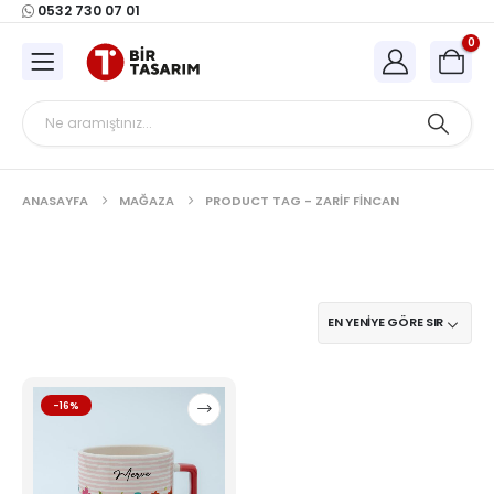
0532 730 07 01
0
ANASAYFA
MAĞAZA
PRODUCT TAG -
ZARIF FINCAN
Bu
-16%
ürünün
birden
fazla
varyasyonu