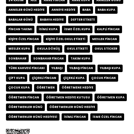
24 KASIM
AILE
ANNE FINCAN
ANNE KUPA
ANNELER GÜNÜ
ANNELER GÜNÜ HEDIYE
ANNEYE HEDIYE
BABA
BABA KUPA
BABALAR GÜNÜ
BABAYA HEDIYE
DEFTER ETIKETI
FINCAN TAKIMI
ISIMLI KUPA
ISME ÖZEL KUPA
KALPLI FINCAN
KIŞIYE ÖZEL FINCAN
KIŞIYE ÖZEL OKUL ETIKETI
MESLEK FINCAN
MESLEK KUPA
OKULA DÖNÜŞ
OKUL ETIKETI
OKUL STICKER
SONBAHAR
SONBAHAR FINCAN
TAKIM KUPA
TÜRK KAHVESI FINCANI
YILBAŞI
YILBAŞI FINCAN
YILBAŞI KUPA
ÇIFT KUPA
ÇIÇEKLI FINCAN
ÇIÇEKLI KUPA
ÇOCUK FINCAN
ÇOCUK KUPA
ÖĞRETMEN
ÖĞRETMENE HEDIYE
ÖĞRETMEN FINCAN
ÖĞRETMEN HEDIYE KUTUSU
ÖĞRETMEN KUPA
ÖĞRETMENLER GÜNÜ
ÖĞRETMENLER GÜNÜ HEDIYE
ÖĞRETMENLER GÜNÜ HEDIYESI
İSIMLI FINCAN
İSME ÖZEL FINCAN