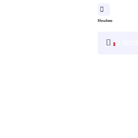
Hesabım
0 ite
0