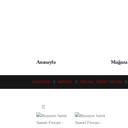
Anasayfa
Mağaza
ANASAYFA
MAĞAZA
FINCAN
,
SWEET FINCAN