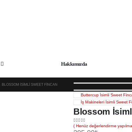
Hakkımızda
BLOSSOM İSIMLI SWEET FINCAN
Buttercup İsimli Sweet Fin
İş Makineleri İsimli Sweet 
Blossom İsiml
0
out of 5
( Henüz değerlendirme yapılmad