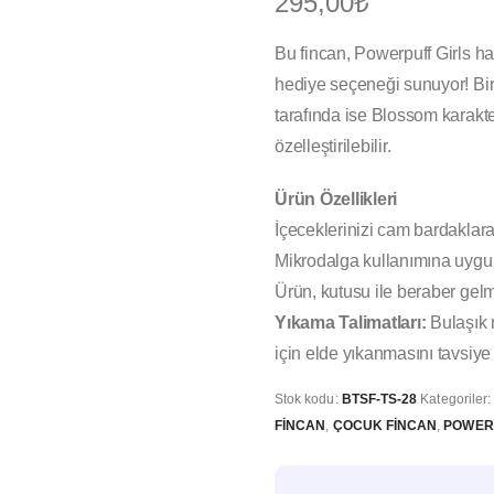
295,00
₺
Bu fincan, Powerpuff Girls hayr
hediye seçeneği sunuyor! Bir 
tarafında ise Blossom karakteri
özelleştirilebilir.
Ürün Özellikleri
İçeceklerinizi cam bardaklara
Mikrodalga kullanımına uygu
Ürün, kutusu ile beraber gelm
Yıkama Talimatları:
Bulaşık 
için elde yıkanmasını tavsiye
Stok kodu:
BTSF-TS-28
Kategoriler
FINCAN
,
ÇOCUK FINCAN
,
POWERP