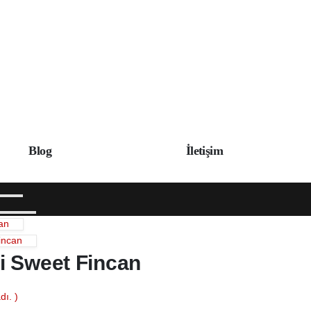
Blog
İletişim
can
Fincan
i Sweet Fincan
ı. )