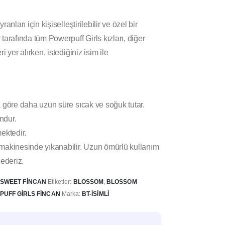
anları için kişiselleştirilebilir ve özel bir
tarafında tüm Powerpuff Girls kızları, diğer
 yer alırken, istediğiniz isim ile
 göre daha uzun süre sıcak ve soğuk tutar.
ndur.
ektedir.
makinesinde yıkanabilir. Uzun ömürlü kullanım
 ederiz.
:
SWEET FINCAN
Etiketler:
BLOSSOM
,
BLOSSOM
UFF GIRLS FINCAN
Marka:
BT-İSIMLI