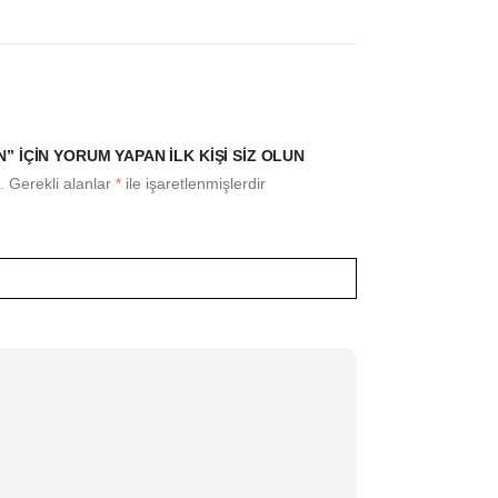
” IÇIN YORUM YAPAN ILK KIŞI SIZ OLUN
.
Gerekli alanlar
*
ile işaretlenmişlerdir