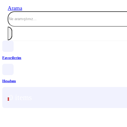
Arama
Favorilerim
Hesabım
0 items
0