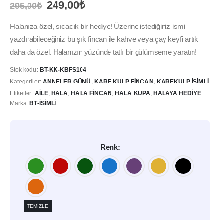
Orijinal
Şu
249,00
₺
295,00
₺
fiyat:
andaki
295,00₺.
fiyat:
Halanıza özel, sıcacık bir hediye! Üzerine istediğiniz ismi
249,00₺.
yazdırabileceğiniz bu şık fincan ile kahve veya çay keyfi artık
daha da özel. Halanızın yüzünde tatlı bir gülümseme yaratın!
Stok kodu:
BT-KK-KBFS104
Kategoriler:
ANNELER GÜNÜ
,
KARE KULP FINCAN
,
KAREKULP İSIMLI
Etiketler:
AILE
,
HALA
,
HALA FINCAN
,
HALA KUPA
,
HALAYA HEDIYE
Marka:
BT-İSIMLI
Renk
TEMIZLE