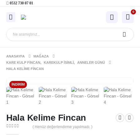
0532 730 07 01
0
ANASAYFA
MAĞAZA
KARE KULP FINCAN
,
KAREKULP İSIMLI
,
ANNELER GÜNÜ
HALA KELIME FINCAN
İNDIRIM
Hala Kelime Fincan
( Henüz değerlendirme yapılmadı. )
0
out of 5