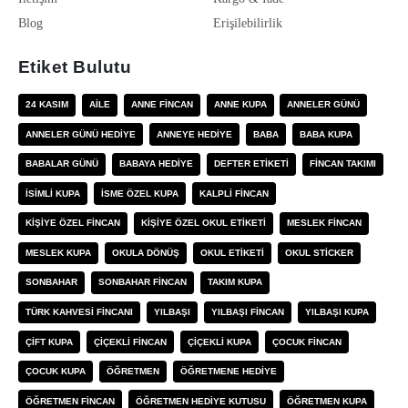
Blog
Erişilebilirlik
Etiket Bulutu
24 KASIM
AILE
ANNE FINCAN
ANNE KUPA
ANNELER GÜNÜ
ANNELER GÜNÜ HEDIYE
ANNEYE HEDIYE
BABA
BABA KUPA
BABALAR GÜNÜ
BABAYA HEDIYE
DEFTER ETIKETI
FINCAN TAKIMI
ISIMLI KUPA
ISME ÖZEL KUPA
KALPLI FINCAN
KIŞIYE ÖZEL FINCAN
KIŞIYE ÖZEL OKUL ETIKETI
MESLEK FINCAN
MESLEK KUPA
OKULA DÖNÜŞ
OKUL ETIKETI
OKUL STICKER
SONBAHAR
SONBAHAR FINCAN
TAKIM KUPA
TÜRK KAHVESI FINCANI
YILBAŞI
YILBAŞI FINCAN
YILBAŞI KUPA
ÇIFT KUPA
ÇIÇEKLI FINCAN
ÇIÇEKLI KUPA
ÇOCUK FINCAN
ÇOCUK KUPA
ÖĞRETMEN
ÖĞRETMENE HEDIYE
ÖĞRETMEN FINCAN
ÖĞRETMEN HEDIYE KUTUSU
ÖĞRETMEN KUPA