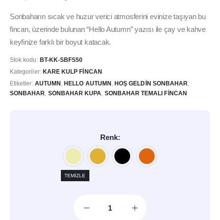
fiyat:
andaki
295,00₺.
fiyat:
Sonbaharın sıcak ve huzur verici atmosferini evinize taşıyan bu
249,00₺.
fincan, üzerinde bulunan “Hello Autumn” yazısı ile çay ve kahve
keyfinize farklı bir boyut katacak.
Stok kodu:
BT-KK-SBFS50
Kategoriler:
KARE KULP FINCAN
Etiketler:
AUTUMN
,
HELLO AUTUMN
,
HOŞ GELDIN SONBAHAR
,
SONBAHAR
,
SONBAHAR KUPA
,
SONBAHAR TEMALI FINCAN
Renk
TEMIZLE