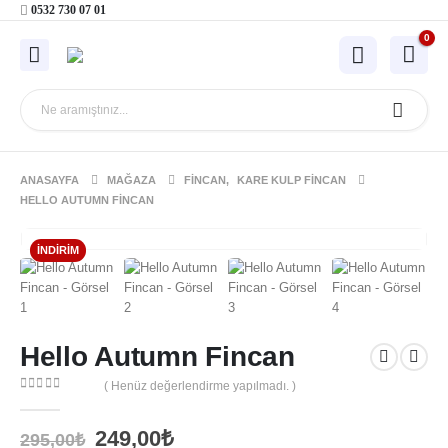
0532 730 07 01
0
ANASAYFA
MAĞAZA
FINCAN
,
KARE KULP FINCAN
HELLO AUTUMN FINCAN
İNDIRIM
Hello Autumn Fincan
( Henüz değerlendirme yapılmadı. )
0
out of 5
Orijinal
Şu
249,00
₺
295,00
₺