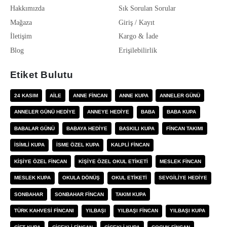
Hakkımızda
Sık Sorulan Sorular
Mağaza
Giriş / Kayıt
İletişim
Kargo & İade
Blog
Erişilebilirlik
Etiket Bulutu
24 KASIM
AILE
ANNE FINCAN
ANNE KUPA
ANNELER GÜNÜ
ANNELER GÜNÜ HEDIYE
ANNEYE HEDIYE
BABA
BABA KUPA
BABALAR GÜNÜ
BABAYA HEDIYE
BASKILI KUPA
FINCAN TAKIMI
ISIMLI KUPA
ISME ÖZEL KUPA
KALPLI FINCAN
KIŞIYE ÖZEL FINCAN
KIŞIYE ÖZEL OKUL ETIKETI
MESLEK FINCAN
MESLEK KUPA
OKULA DÖNÜŞ
OKUL ETIKETI
SEVGILIYE HEDIYE
SONBAHAR
SONBAHAR FINCAN
TAKIM KUPA
TÜRK KAHVESI FINCANI
YILBAŞI
YILBAŞI FINCAN
YILBAŞI KUPA