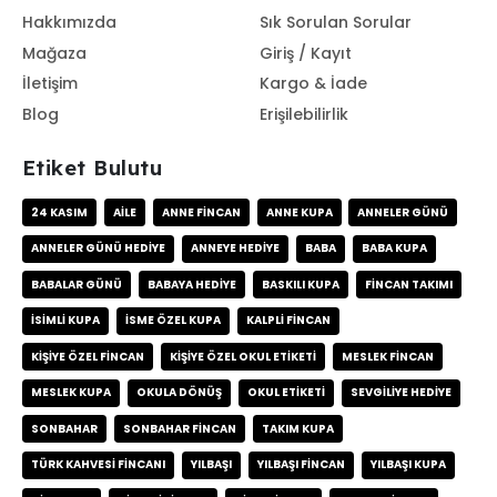
Hakkımızda
Sık Sorulan Sorular
Mağaza
Giriş / Kayıt
İletişim
Kargo & İade
Blog
Erişilebilirlik
Etiket Bulutu
24 KASIM
AILE
ANNE FINCAN
ANNE KUPA
ANNELER GÜNÜ
ANNELER GÜNÜ HEDIYE
ANNEYE HEDIYE
BABA
BABA KUPA
BABALAR GÜNÜ
BABAYA HEDIYE
BASKILI KUPA
FINCAN TAKIMI
ISIMLI KUPA
ISME ÖZEL KUPA
KALPLI FINCAN
KIŞIYE ÖZEL FINCAN
KIŞIYE ÖZEL OKUL ETIKETI
MESLEK FINCAN
MESLEK KUPA
OKULA DÖNÜŞ
OKUL ETIKETI
SEVGILIYE HEDIYE
SONBAHAR
SONBAHAR FINCAN
TAKIM KUPA
TÜRK KAHVESI FINCANI
YILBAŞI
YILBAŞI FINCAN
YILBAŞI KUPA