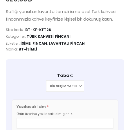
Saflığı yansıtan lavanta temalı isme özel Türk kahvesi
fincanımızla kahve keyfinize kişisel bir dokunuş katın.
Stok kodu:
BT-KF-KFT26
Kategoriler:
TÜRK KAHVESI FINCANI
Etiketler:
İSIMLI FINCAN
,
LAVANTALI FINCAN
Marka:
BT-İSIMLI
Tabak
Yazılacak İsim
*
Ürün üzerine yazılacak isim giriniz.