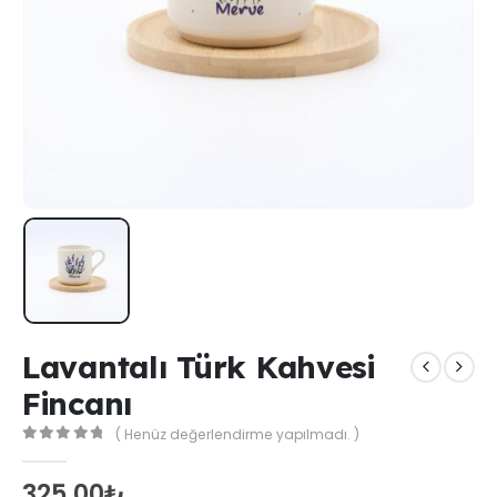
Lavantalı Türk Kahvesi
Fincanı
( Henüz değerlendirme yapılmadı. )
0
out of 5
325,00
₺