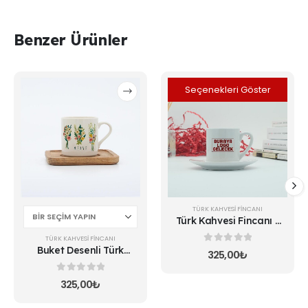
Benzer Ürünler
Bu
Seçenekleri Göster
ürünün
birden
fazla
varyasyonu
var.
Seçenekler
ürün
sayfasından
seçilebilir
TÜRK KAHVESI FINCANI
Türk Kahvesi Fincanı 1
Adet
TÜRK KAHVESI FINCANI
Buket Desenli Türk
0
5 üzerinden
325,00
₺
Kahvesi Fincanı
0
5 üzerinden
325,00
₺