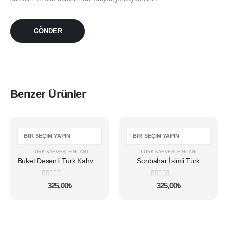
Benzer Ürünler
Bu
Bu
ürünün
ürünün
birden
birden
TÜRK KAHVESI FINCANI
TÜRK KAHVESI FINCANI
fazla
fazla
Buket Desenli Türk Kahvesi
Sonbahar İsimli Türk
varyasyonu
varyasyonu
Fincanı
Kahvesi Fincanı
var.
var.
0
5 üzerinden
0
5 üzerinden
325,00
₺
325,00
₺
Seçenekler
Seçenekler
ürün
ürün
sayfasından
sayfasından
seçilebilir
seçilebilir