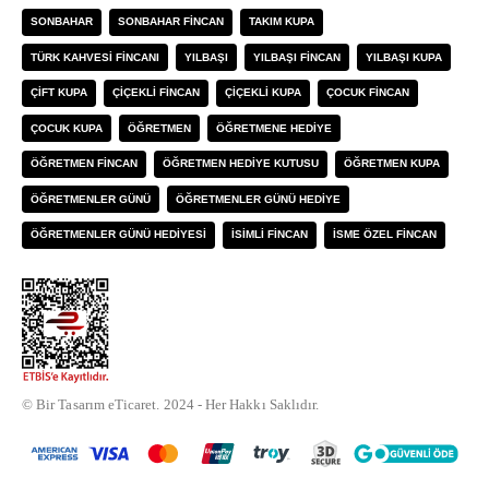
SONBAHAR
SONBAHAR FINCAN
TAKIM KUPA
TÜRK KAHVESI FINCANI
YILBAŞI
YILBAŞI FINCAN
YILBAŞI KUPA
ÇIFT KUPA
ÇIÇEKLI FINCAN
ÇIÇEKLI KUPA
ÇOCUK FINCAN
ÇOCUK KUPA
ÖĞRETMEN
ÖĞRETMENE HEDIYE
ÖĞRETMEN FINCAN
ÖĞRETMEN HEDIYE KUTUSU
ÖĞRETMEN KUPA
ÖĞRETMENLER GÜNÜ
ÖĞRETMENLER GÜNÜ HEDIYE
ÖĞRETMENLER GÜNÜ HEDIYESI
İSIMLI FINCAN
İSME ÖZEL FINCAN
© Bir Tasarım eTicaret. 2024 - Her Hakkı Saklıdır.