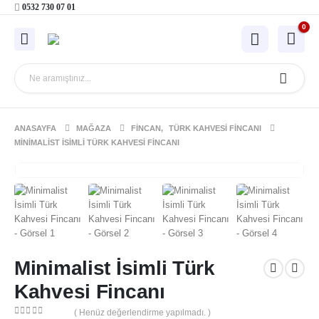
0532 730 07 01
0
ANASAYFA
MAĞAZA
FINCAN
,
TÜRK KAHVESI FINCANI
MINIMALIST İSIMLI TÜRK KAHVESI FINCANI
Minimalist İsimli Türk
Kahvesi Fincanı
( Henüz değerlendirme yapılmadı. )