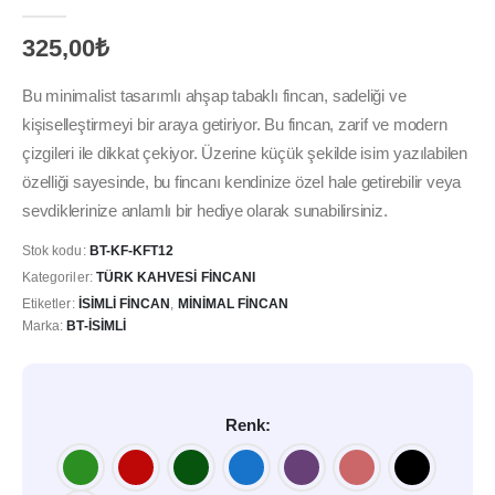
0
out of 5
325,00
₺
Bu minimalist tasarımlı ahşap tabaklı fincan, sadeliği ve
kişiselleştirmeyi bir araya getiriyor. Bu fincan, zarif ve modern
çizgileri ile dikkat çekiyor. Üzerine küçük şekilde isim yazılabilen
özelliği sayesinde, bu fincanı kendinize özel hale getirebilir veya
sevdiklerinize anlamlı bir hediye olarak sunabilirsiniz.
Stok kodu:
BT-KF-KFT12
Kategoriler:
TÜRK KAHVESI FINCANI
Etiketler:
İSIMLI FINCAN
,
MINIMAL FINCAN
Marka:
BT-İSIMLI
Renk