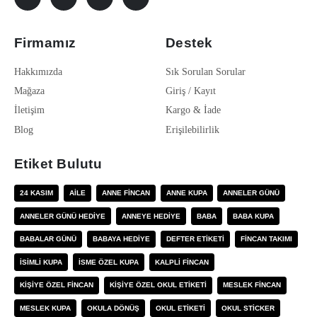
Firmamız
Destek
Hakkımızda
Sık Sorulan Sorular
Mağaza
Giriş / Kayıt
İletişim
Kargo & İade
Blog
Erişilebilirlik
Etiket Bulutu
24 KASIM
AILE
ANNE FINCAN
ANNE KUPA
ANNELER GÜNÜ
ANNELER GÜNÜ HEDIYE
ANNEYE HEDIYE
BABA
BABA KUPA
BABALAR GÜNÜ
BABAYA HEDIYE
DEFTER ETIKETI
FINCAN TAKIMI
ISIMLI KUPA
ISME ÖZEL KUPA
KALPLI FINCAN
KIŞIYE ÖZEL FINCAN
KIŞIYE ÖZEL OKUL ETIKETI
MESLEK FINCAN
MESLEK KUPA
OKULA DÖNÜŞ
OKUL ETIKETI
OKUL STICKER