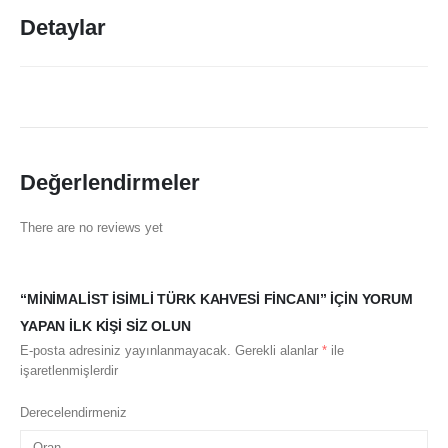
Detaylar
Değerlendirmeler
There are no reviews yet
“MINIMALIST İSIMLI TÜRK KAHVESI FINCANI” IÇIN YORUM
YAPAN ILK KIŞI SIZ OLUN
E-posta adresiniz yayınlanmayacak.
Gerekli alanlar
*
ile
işaretlenmişlerdir
Derecelendirmeniz