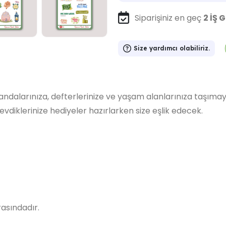
Siparişiniz en geç
2 İŞ 
Size yardımcı olabiliriz.
ndalarınıza, defterlerinize ve yaşam alanlarınıza taşıma
sevdiklerinize hediyeler hazırlarken size eşlik edecek.
rasındadır.