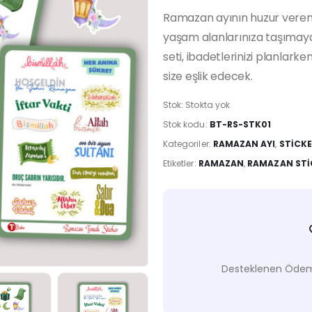
Ramazan ayının huzur veren a
yaşam alanlarınıza taşımaya
seti, ibadetlerinizi planlark
size eşlik edecek.
Stok:
Stokta yok
Stok kodu:
BT-RS-STK01
Kategoriler:
RAMAZAN AYI
,
STICK
Etiketler:
RAMAZAN
,
RAMAZAN STI
Desteklenen Ödeme