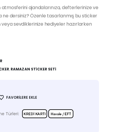
tmosferini ajandalarınıza, defterlerinize ve
 ne dersiniz? Özenle tasarlanmış bu sticker
en veya sevdiklerinize hediyeler hazırlarken
ER
CKER
,
RAMAZAN STICKER SETI
FAVORILERE EKLE
 Türleri: