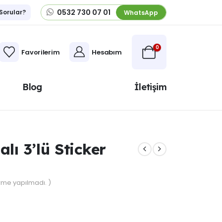
0532 730 07 01
 Sorular?
WhatsApp
0
Favorilerim
Hesabım
Blog
İletişim
ı 3’lü Sticker
me yapılmadı. )