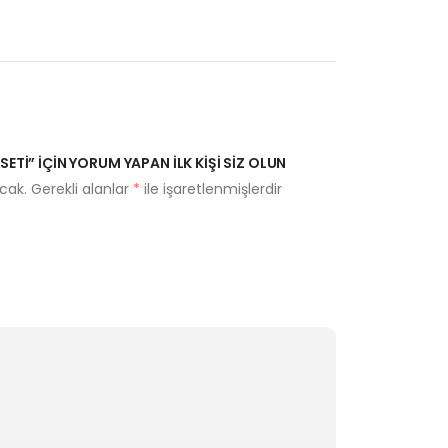
ETI” IÇIN YORUM YAPAN ILK KIŞI SIZ OLUN
cak.
Gerekli alanlar
*
ile işaretlenmişlerdir