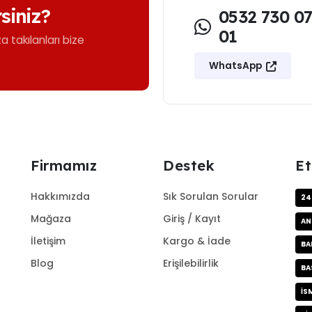
rsiniz?
0532 730 0
01
ıza takılanları bize
WhatsApp
Firmamız
Destek
Et
Hakkımızda
Sık Sorulan Sorular
24
Mağaza
Giriş / Kayıt
AN
İletişim
Kargo & İade
BA
Blog
Erişilebilirlik
BA
IS