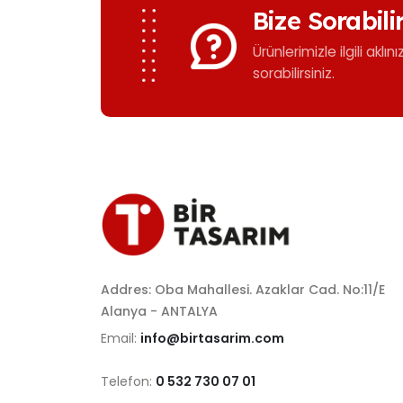
Bize Sorabili
Ürünlerimizle ilgili aklın
sorabilirsiniz.
Addres: Oba Mahallesi. Azaklar Cad. No:11/E
Alanya - ANTALYA
Email:
info@birtasarim.com
Telefon:
0 532 730 07 01