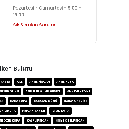
7
Pazartesi - Cumartesi - 9.00 -
19.00
Sık Sorulan Sorular
iket Bulutu
 KASIM
AILE
ANNE FINCAN
ANNE KUPA
NELER GÜNÜ
ANNELER GÜNÜ HEDIYE
ANNEYE HEDIYE
BA
BABA KUPA
BABALAR GÜNÜ
BABAYA HEDIYE
SKILI KUPA
FINCAN TAKIMI
ISIMLI KUPA
ME ÖZEL KUPA
KALPLI FINCAN
KIŞIYE ÖZEL FINCAN