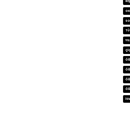
KI
OK
SO
TÜ
YI
ÇI
ÖĞ
ÖĞ
ÖĞ
ÖĞ
İS