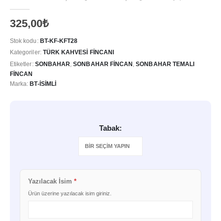
5.00
out of 5
325,00
₺
Stok kodu:
BT-KF-KFT28
Kategoriler:
TÜRK KAHVESI FINCANI
Etiketler:
SONBAHAR
,
SONBAHAR FINCAN
,
SONBAHAR TEMALI
FINCAN
Marka:
BT-İSIMLI
Tabak
Yazılacak İsim
*
Ürün üzerine yazılacak isim giriniz.