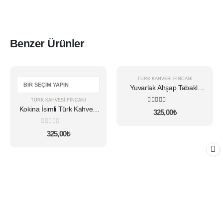
Benzer Ürünler
Bu
TÜRK KAHVESI FINCANI
ürünün
Yuvarlak Ahşap Tabaklı
birden
Karışık Çiçekli İsimli Fincan
TÜRK KAHVESI FINCANI
fazla
Kokina İsimli Türk Kahvesi
5.00
5 üzerinden
325,00
₺
varyasyonu
Fincanı
var.
0
5 üzerinden
325,00
₺
Seçenekler
ürün
sayfasından
seçilebilir