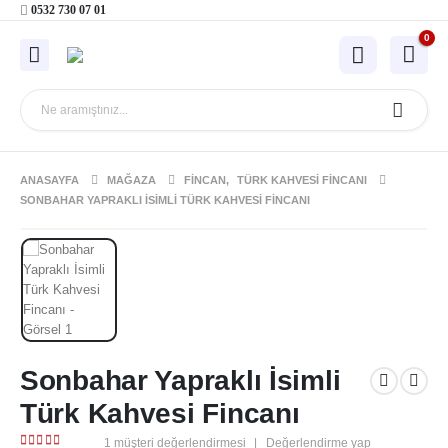
0532 730 07 01
0
ANASAYFA
MAĞAZA
FINCAN
,
TÜRK KAHVESI FINCANI
SONBAHAR YAPRAKLI İSIMLI TÜRK KAHVESI FINCANI
Sonbahar Yapraklı İsimli
Türk Kahvesi Fincanı
1
müşteri değerlendirmesi
|
Değerlendirme yap