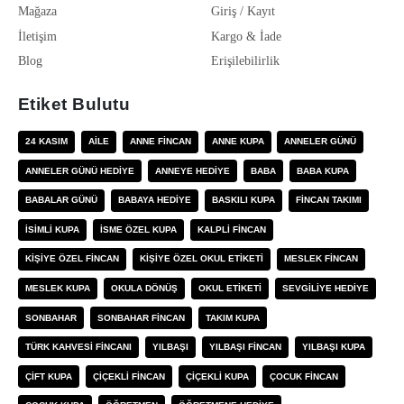
Mağaza
Giriş / Kayıt
İletişim
Kargo & İade
Blog
Erişilebilirlik
Etiket Bulutu
24 KASIM
AILE
ANNE FINCAN
ANNE KUPA
ANNELER GÜNÜ
ANNELER GÜNÜ HEDIYE
ANNEYE HEDIYE
BABA
BABA KUPA
BABALAR GÜNÜ
BABAYA HEDIYE
BASKILI KUPA
FINCAN TAKIMI
ISIMLI KUPA
ISME ÖZEL KUPA
KALPLI FINCAN
KIŞIYE ÖZEL FINCAN
KIŞIYE ÖZEL OKUL ETIKETI
MESLEK FINCAN
MESLEK KUPA
OKULA DÖNÜŞ
OKUL ETIKETI
SEVGILIYE HEDIYE
SONBAHAR
SONBAHAR FINCAN
TAKIM KUPA
TÜRK KAHVESI FINCANI
YILBAŞI
YILBAŞI FINCAN
YILBAŞI KUPA
ÇIFT KUPA
ÇIÇEKLI FINCAN
ÇIÇEKLI KUPA
ÇOCUK FINCAN