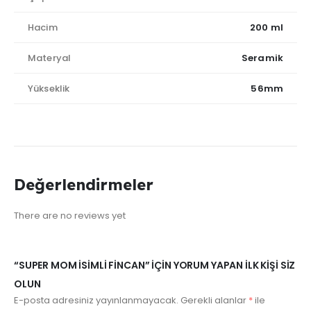
Hacim
200 ml
Materyal
Seramik
Yükseklik
56mm
Değerlendirmeler
There are no reviews yet
“SUPER MOM İSIMLI FINCAN” IÇIN YORUM YAPAN ILK KIŞI SIZ
OLUN
E-posta adresiniz yayınlanmayacak.
Gerekli alanlar
*
ile