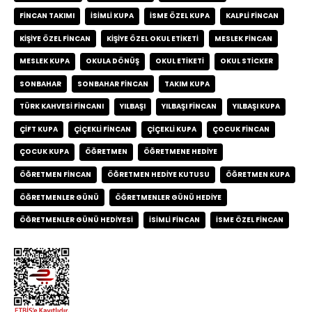
FINCAN TAKIMI
ISIMLI KUPA
ISME ÖZEL KUPA
KALPLI FINCAN
KIŞIYE ÖZEL FINCAN
KIŞIYE ÖZEL OKUL ETIKETI
MESLEK FINCAN
MESLEK KUPA
OKULA DÖNÜŞ
OKUL ETIKETI
OKUL STICKER
SONBAHAR
SONBAHAR FINCAN
TAKIM KUPA
TÜRK KAHVESI FINCANI
YILBAŞI
YILBAŞI FINCAN
YILBAŞI KUPA
ÇIFT KUPA
ÇIÇEKLI FINCAN
ÇIÇEKLI KUPA
ÇOCUK FINCAN
ÇOCUK KUPA
ÖĞRETMEN
ÖĞRETMENE HEDIYE
ÖĞRETMEN FINCAN
ÖĞRETMEN HEDIYE KUTUSU
ÖĞRETMEN KUPA
ÖĞRETMENLER GÜNÜ
ÖĞRETMENLER GÜNÜ HEDIYE
ÖĞRETMENLER GÜNÜ HEDIYESI
İSIMLI FINCAN
İSME ÖZEL FINCAN