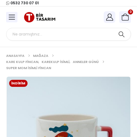
0532 730 07 01
0
ANASAYFA
MAĞAZA
KARE KULP FINCAN
,
KAREKULP İSIMLI
,
ANNELER GÜNÜ
SUPER MOM İSIMLI FINCAN
İNDIRIM