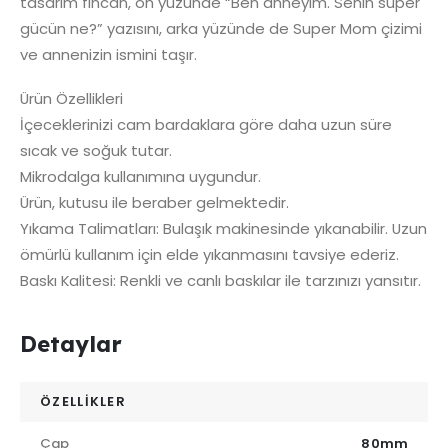
tasarım fincan, ön yüzünde “Ben anneyim. Senin süper
gücün ne?” yazısını, arka yüzünde de Super Mom çizimi
ve annenizin ismini taşır.
Ürün Özellikleri
İçeceklerinizi cam bardaklara göre daha uzun süre
sıcak ve soğuk tutar.
Mikrodalga kullanımına uygundur.
Ürün, kutusu ile beraber gelmektedir.
Yıkama Talimatları: Bulaşık makinesinde yıkanabilir. Uzun
ömürlü kullanım için elde yıkanmasını tavsiye ederiz.
Baskı Kalitesi: Renkli ve canlı baskılar ile tarzınızı yansıtır.
Detaylar
ÖZELLİKLER
Çap
80mm