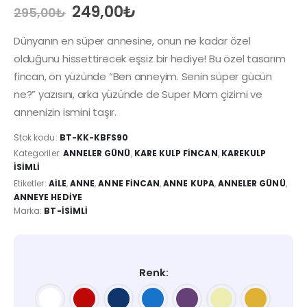
Orijinal
Şu
249,00
₺
295,00
₺
fiyat:
andaki
295,00₺.
fiyat:
Dünyanın en süper annesine, onun ne kadar özel
249,00₺.
olduğunu hissettirecek eşsiz bir hediye! Bu özel tasarım
fincan, ön yüzünde “Ben anneyim. Senin süper gücün
ne?” yazısını, arka yüzünde de Super Mom çizimi ve
annenizin ismini taşır.
Stok kodu:
BT-KK-KBFS90
Kategoriler:
ANNELER GÜNÜ
,
KARE KULP FINCAN
,
KAREKULP
İSIMLI
Etiketler:
AILE
,
ANNE
,
ANNE FINCAN
,
ANNE KUPA
,
ANNELER GÜNÜ
,
ANNEYE HEDIYE
Marka:
BT-İSIMLI
Renk