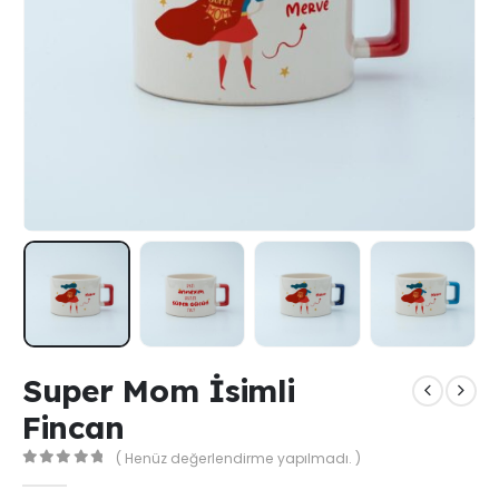
Super Mom İsimli
Fincan
( Henüz değerlendirme yapılmadı. )
0
out of 5