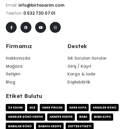
Email:
info@birtasarim.com
Telefon:
0 532 730 07 01
Firmamız
Destek
Hakkımızda
Sık Sorulan Sorular
Mağaza
Giriş / Kayıt
İletişim
Kargo & İade
Blog
Erişilebilirlik
Etiket Bulutu
24 KASIM
AILE
ANNE FINCAN
ANNE KUPA
ANNELER GÜNÜ
ANNELER GÜNÜ HEDIYE
ANNEYE HEDIYE
BABA
BABA KUPA
BABALAR GÜNÜ
BABAYA HEDIYE
DEFTER ETIKETI