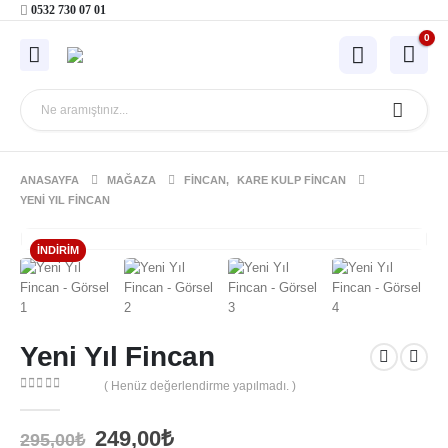
0532 730 07 01
0
ANASAYFA
MAĞAZA
FINCAN
,
KARE KULP FINCAN
YENI YIL FINCAN
İNDIRIM
Yeni Yıl Fincan
( Henüz değerlendirme yapılmadı. )
0
out of 5
Orijinal
Şu
249,00
₺
295,00
₺