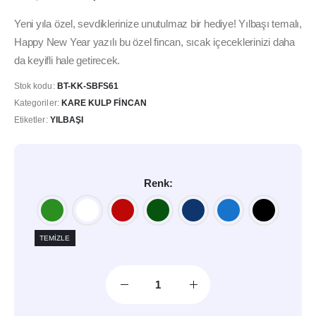
fiyat:
andaki
295,00₺.
fiyat:
Yeni yıla özel, sevdiklerinize unutulmaz bir hediye! Yılbaşı temalı,
249,00₺.
Happy New Year yazılı bu özel fincan, sıcak içeceklerinizi daha
da keyifli hale getirecek.
Stok kodu:
BT-KK-SBFS61
Kategoriler:
KARE KULP FINCAN
Etiketler:
YILBAŞI
Renk
TEMIZLE