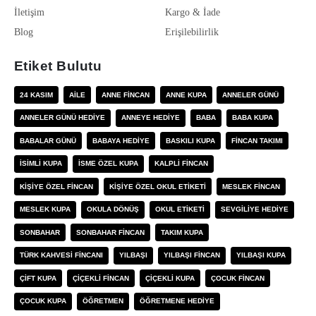
İletişim
Kargo & İade
Blog
Erişilebilirlik
Etiket Bulutu
24 KASIM
AILE
ANNE FINCAN
ANNE KUPA
ANNELER GÜNÜ
ANNELER GÜNÜ HEDIYE
ANNEYE HEDIYE
BABA
BABA KUPA
BABALAR GÜNÜ
BABAYA HEDIYE
BASKILI KUPA
FINCAN TAKIMI
ISIMLI KUPA
ISME ÖZEL KUPA
KALPLI FINCAN
KIŞIYE ÖZEL FINCAN
KIŞIYE ÖZEL OKUL ETIKETI
MESLEK FINCAN
MESLEK KUPA
OKULA DÖNÜŞ
OKUL ETIKETI
SEVGILIYE HEDIYE
SONBAHAR
SONBAHAR FINCAN
TAKIM KUPA
TÜRK KAHVESI FINCANI
YILBAŞI
YILBAŞI FINCAN
YILBAŞI KUPA
ÇIFT KUPA
ÇIÇEKLI FINCAN
ÇIÇEKLI KUPA
ÇOCUK FINCAN
ÇOCUK KUPA
ÖĞRETMEN
ÖĞRETMENE HEDIYE