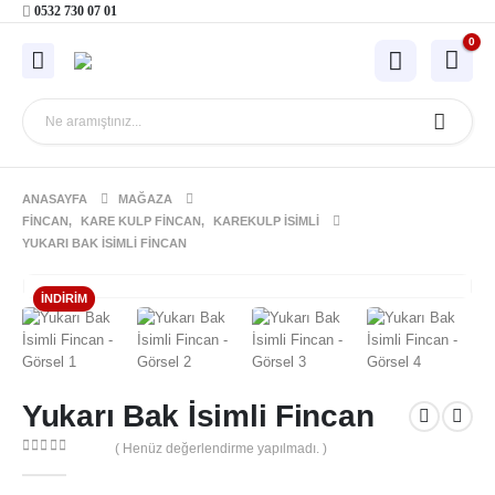
0532 730 07 01
0
ANASAYFA
MAĞAZA
FINCAN
,
KARE KULP FINCAN
,
KAREKULP İSIMLI
YUKARI BAK İSIMLI FINCAN
İNDIRIM
Yukarı Bak İsimli Fincan
( Henüz değerlendirme yapılmadı. )
0
out of 5