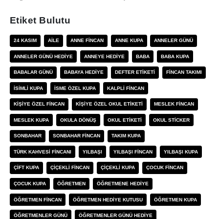
Etiket Bulutu
24 KASIM
AILE
ANNE FINCAN
ANNE KUPA
ANNELER GÜNÜ
ANNELER GÜNÜ HEDIYE
ANNEYE HEDIYE
BABA
BABA KUPA
BABALAR GÜNÜ
BABAYA HEDIYE
DEFTER ETIKETI
FINCAN TAKIMI
ISIMLI KUPA
ISME ÖZEL KUPA
KALPLI FINCAN
KIŞIYE ÖZEL FINCAN
KIŞIYE ÖZEL OKUL ETIKETI
MESLEK FINCAN
MESLEK KUPA
OKULA DÖNÜŞ
OKUL ETIKETI
OKUL STICKER
SONBAHAR
SONBAHAR FINCAN
TAKIM KUPA
TÜRK KAHVESI FINCANI
YILBAŞI
YILBAŞI FINCAN
YILBAŞI KUPA
ÇIFT KUPA
ÇIÇEKLI FINCAN
ÇIÇEKLI KUPA
ÇOCUK FINCAN
ÇOCUK KUPA
ÖĞRETMEN
ÖĞRETMENE HEDIYE
ÖĞRETMEN FINCAN
ÖĞRETMEN HEDIYE KUTUSU
ÖĞRETMEN KUPA
ÖĞRETMENLER GÜNÜ
ÖĞRETMENLER GÜNÜ HEDIYE