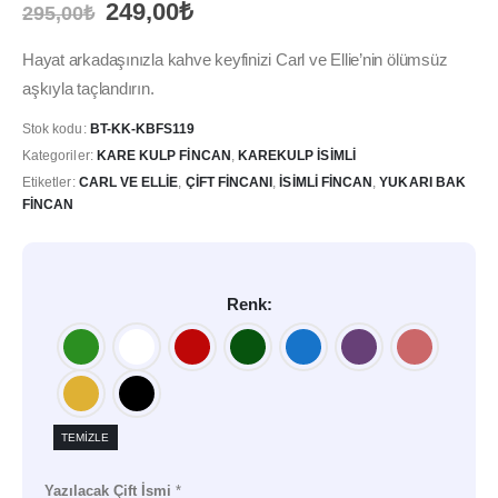
Orijinal
Şu
249,00
₺
295,00
₺
fiyat:
andaki
295,00₺.
fiyat:
Hayat arkadaşınızla kahve keyfinizi Carl ve Ellie’nin ölümsüz
249,00₺.
aşkıyla taçlandırın.
Stok kodu:
BT-KK-KBFS119
Kategoriler:
KARE KULP FINCAN
,
KAREKULP İSIMLI
Etiketler:
CARL VE ELLIE
,
ÇIFT FINCANI
,
İSIMLI FINCAN
,
YUKARI BAK
FINCAN
Renk
TEMIZLE
Yazılacak Çift İsmi
*