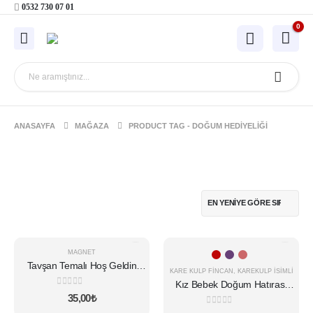
0532 730 07 01
0
ANASAYFA
MAĞAZA
PRODUCT TAG -
DOĞUM HEDIYELIĞI
Bu
YENI
-16%
MAGNET
ürünün
Tavşan Temalı Hoş Geldin
birden
KARE KULP FINCAN
,
KAREKULP İSIMLI
Magneti – Kartlı
Kız Bebek Doğum Hatırası
fazla
0
5 üzerinden
Fincan
35,00
₺
varyasyonu
0
5 üzerinden