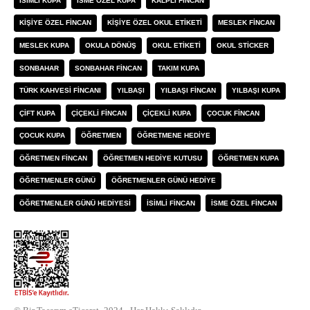
ISIMLI KUPA
ISME ÖZEL KUPA
KALPLI FINCAN
KIŞIYE ÖZEL FINCAN
KIŞIYE ÖZEL OKUL ETIKETI
MESLEK FINCAN
MESLEK KUPA
OKULA DÖNÜŞ
OKUL ETIKETI
OKUL STICKER
SONBAHAR
SONBAHAR FINCAN
TAKIM KUPA
TÜRK KAHVESI FINCANI
YILBAŞI
YILBAŞI FINCAN
YILBAŞI KUPA
ÇIFT KUPA
ÇIÇEKLI FINCAN
ÇIÇEKLI KUPA
ÇOCUK FINCAN
ÇOCUK KUPA
ÖĞRETMEN
ÖĞRETMENE HEDIYE
ÖĞRETMEN FINCAN
ÖĞRETMEN HEDIYE KUTUSU
ÖĞRETMEN KUPA
ÖĞRETMENLER GÜNÜ
ÖĞRETMENLER GÜNÜ HEDIYE
ÖĞRETMENLER GÜNÜ HEDIYESI
İSIMLI FINCAN
İSME ÖZEL FINCAN