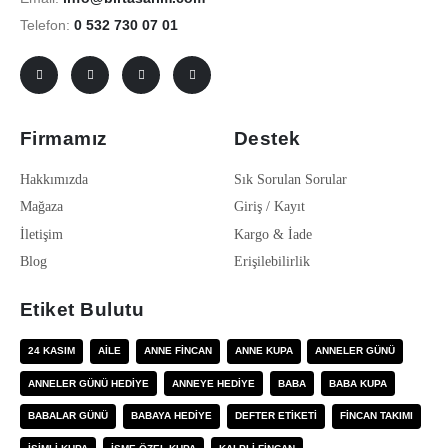
Telefon:
0 532 730 07 01
Firmamız
Destek
Hakkımızda
Sık Sorulan Sorular
Mağaza
Giriş / Kayıt
İletişim
Kargo & İade
Blog
Erişilebilirlik
Etiket Bulutu
24 KASIM
AILE
ANNE FINCAN
ANNE KUPA
ANNELER GÜNÜ
ANNELER GÜNÜ HEDIYE
ANNEYE HEDIYE
BABA
BABA KUPA
BABALAR GÜNÜ
BABAYA HEDIYE
DEFTER ETIKETI
FINCAN TAKIMI