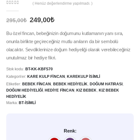
( Henüz değerlendirme yapılmadı. )
0
out of 5
Orijinal
Şu
249,00
₺
295,00
₺
fiyat:
andaki
295,00₺.
fiyat:
Bu özel fincan, bebeğinizin doğumunu kutlamanın yanı sıra,
249,00₺.
onunla birlikte geçireceğiniz mutlu anıların da bir sembolü
olacaktır. Sevdiklerinize doğum hediyeliği olarak verebileceğiniz
unutulmaz bir hediye fikri.
Stok kodu:
BT-KK-KBFS70
Kategoriler:
KARE KULP FINCAN
,
KAREKULP İSIMLI
Etiketler:
BEBEK FINCAN
,
BEBEK HEDIYELIK
,
DOĞUM HATIRASI
,
DOĞUM HEDIYELIĞI
,
HEDIYE FINCAN
,
KIZ BEBEK
,
KIZ BEBEK
HEDIYELIK
Marka:
BT-İSIMLI
Renk