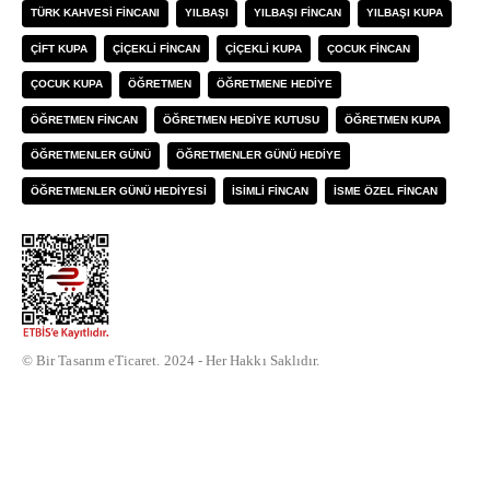
TÜRK KAHVESI FINCANI
YILBAŞI
YILBAŞI FINCAN
YILBAŞI KUPA
ÇIFT KUPA
ÇIÇEKLI FINCAN
ÇIÇEKLI KUPA
ÇOCUK FINCAN
ÇOCUK KUPA
ÖĞRETMEN
ÖĞRETMENE HEDIYE
ÖĞRETMEN FINCAN
ÖĞRETMEN HEDIYE KUTUSU
ÖĞRETMEN KUPA
ÖĞRETMENLER GÜNÜ
ÖĞRETMENLER GÜNÜ HEDIYE
ÖĞRETMENLER GÜNÜ HEDIYESI
İSIMLI FINCAN
İSME ÖZEL FINCAN
© Bir Tasarım eTicaret. 2024 - Her Hakkı Saklıdır.