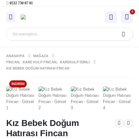
0532 730 07 01
0
ANASAYFA
MAĞAZA
FINCAN
,
KARE KULP FINCAN
,
KAREKULP İSIMLI
KIZ BEBEK DOĞUM HATIRASI FINCAN
İNDIRIM
Kız Bebek Doğum
Hatırası Fincan