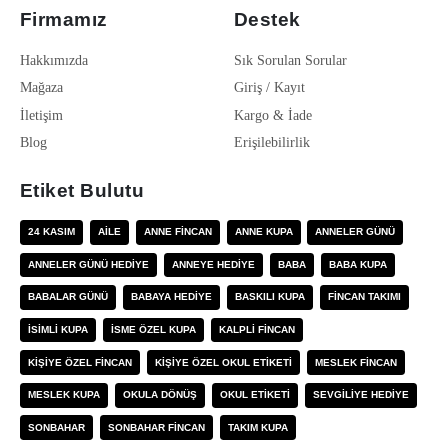
Firmamız
Destek
Hakkımızda
Sık Sorulan Sorular
Mağaza
Giriş / Kayıt
İletişim
Kargo & İade
Blog
Erişilebilirlik
Etiket Bulutu
24 KASIM
AILE
ANNE FINCAN
ANNE KUPA
ANNELER GÜNÜ
ANNELER GÜNÜ HEDIYE
ANNEYE HEDIYE
BABA
BABA KUPA
BABALAR GÜNÜ
BABAYA HEDIYE
BASKILI KUPA
FINCAN TAKIMI
ISIMLI KUPA
ISME ÖZEL KUPA
KALPLI FINCAN
KIŞIYE ÖZEL FINCAN
KIŞIYE ÖZEL OKUL ETIKETI
MESLEK FINCAN
MESLEK KUPA
OKULA DÖNÜŞ
OKUL ETIKETI
SEVGILIYE HEDIYE
SONBAHAR
SONBAHAR FINCAN
TAKIM KUPA