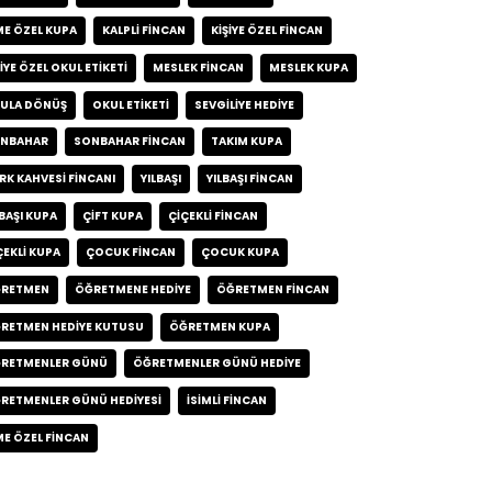
ME ÖZEL KUPA
KALPLI FINCAN
KIŞIYE ÖZEL FINCAN
ŞIYE ÖZEL OKUL ETIKETI
MESLEK FINCAN
MESLEK KUPA
ULA DÖNÜŞ
OKUL ETIKETI
SEVGILIYE HEDIYE
NBAHAR
SONBAHAR FINCAN
TAKIM KUPA
RK KAHVESI FINCANI
YILBAŞI
YILBAŞI FINCAN
LBAŞI KUPA
ÇIFT KUPA
ÇIÇEKLI FINCAN
ÇEKLI KUPA
ÇOCUK FINCAN
ÇOCUK KUPA
RETMEN
ÖĞRETMENE HEDIYE
ÖĞRETMEN FINCAN
RETMEN HEDIYE KUTUSU
ÖĞRETMEN KUPA
RETMENLER GÜNÜ
ÖĞRETMENLER GÜNÜ HEDIYE
RETMENLER GÜNÜ HEDIYESI
İSIMLI FINCAN
ME ÖZEL FINCAN