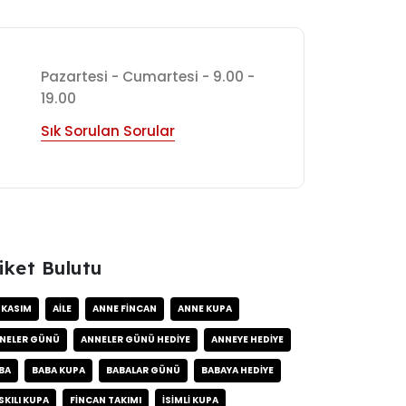
7
Pazartesi - Cumartesi - 9.00 -
19.00
Sık Sorulan Sorular
iket Bulutu
 KASIM
AILE
ANNE FINCAN
ANNE KUPA
NELER GÜNÜ
ANNELER GÜNÜ HEDIYE
ANNEYE HEDIYE
BA
BABA KUPA
BABALAR GÜNÜ
BABAYA HEDIYE
SKILI KUPA
FINCAN TAKIMI
ISIMLI KUPA