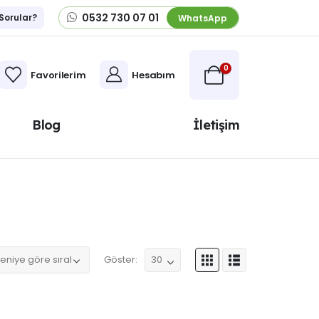
0532 730 07 01
 Sorular?
WhatsApp
0
Favorilerim
Hesabım
Blog
İletişim
Göster: