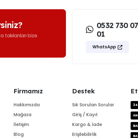
rsiniz?
0532 730 0
01
ıza takılanları bize
WhatsApp
Firmamız
Destek
Et
Hakkımızda
Sık Sorulan Sorular
24
Mağaza
Giriş / Kayıt
AN
İletişim
Kargo & İade
BA
Blog
Erişilebilirlik
BA