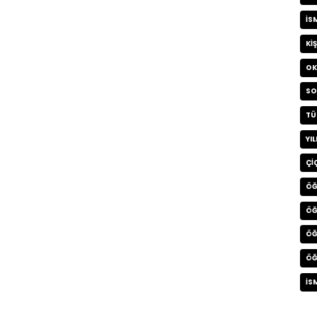
IS
KI
OK
SO
TÜ
YI
ÇI
ÖĞ
ÖĞ
ÖĞ
ÖĞ
İS