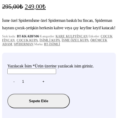
Orijinal
Şu
295,00
₺
249,00
₺
fiyat:
andaki
fiyat:
295,00₺.
İsme özel Spidermİsme özel Spiderman baskılı bu fincan, Spiderman
249,00₺.
hayranı çocuk-yetişkin herkesin kahve veya çay keyfine keyif katacak!
Stok kodu:
BT-KK-KBFS06
Kategoriler:
KARE KULP FINCAN
Etiketler:
ÇOCUK
FINCAN
,
ÇOCUK KUPA
,
ISIMLI KUPA
,
ISME ÖZEL KUPA
,
ÖRÜMCEK
ADAM
,
SPIDERMAN
Marka:
BT-İSIMLI
Yazılacak İsim
*
Ürün üzerine yazılacak isim giriniz.
-
+
Sepete Ekle