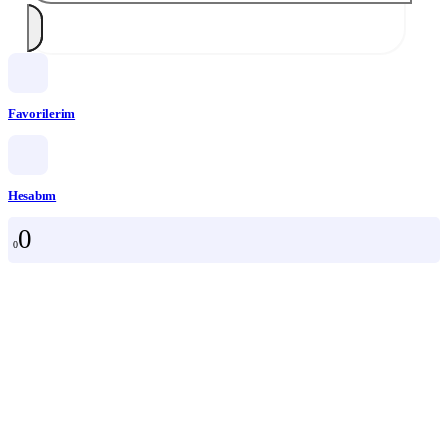
Favorilerim
Hesabım
0
0