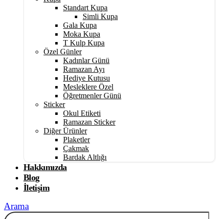
Standart Kupa
Simli Kupa
Gala Kupa
Moka Kupa
T Kulp Kupa
Özel Günler
Kadınlar Günü
Ramazan Ayı
Hediye Kutusu
Mesleklere Özel
Öğretmenler Günü
Sticker
Okul Etiketi
Ramazan Sticker
Diğer Ürünler
Plaketler
Çakmak
Bardak Altlığı
Hakkımızda
Blog
İletişim
Arama