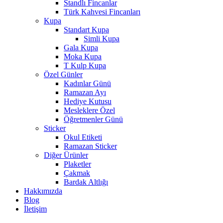
Standlı Fincanlar
Türk Kahvesi Fincanları
Kupa
Standart Kupa
Simli Kupa
Gala Kupa
Moka Kupa
T Kulp Kupa
Özel Günler
Kadınlar Günü
Ramazan Ayı
Hediye Kutusu
Mesleklere Özel
Öğretmenler Günü
Sticker
Okul Etiketi
Ramazan Sticker
Diğer Ürünler
Plaketler
Çakmak
Bardak Altlığı
Hakkımızda
Blog
İletişim