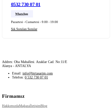
0532 730 07 01
WhatsApp
Pazartesi - Cumartesi - 9.00 - 19.00
Sık Sorulan Sorular
Addres: Oba Mahallesi. Azaklar Cad. No:11/E
Alanya - ANTALYA
Email:
info@birtasarim.com
Telefon:
0 532 730 07 01
Firmamız
Hakkımızda
Mağaza
İletişim
Blog