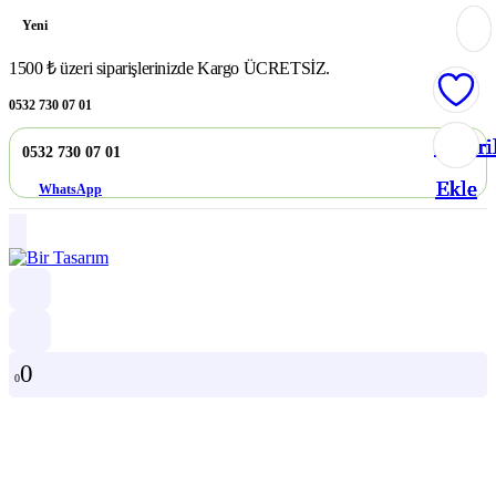
Yeni
1500 ₺ üzeri siparişlerinizde Kargo ÜCRETSİZ.
0532 730 07 01
Favori
Favori
Favori
Favori
Favori
0532 730 07 01
Ekle
Ekle
Ekle
Ekle
Ekle
WhatsApp
0
0