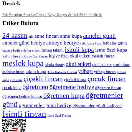
Destek
Sık Sorulan Sorular
Giriş / Kayıt
Kargo & İade
Erişilebilirlik
Etiket Bulutu
24 kasım
anneler günü
anne kupa
anne fincan
aile
anneye hediye
anneler günü hediye
babalar günü
baba
baba kupa
isimli kupa
isme özel kupa
fincan takımı
babaya hediye
defter etiketi
kişiye özel okul etiketi
kalpli fincan
meslek fincan
kişiye özel fincan
meslek kupa
okul etiketi
okul sticker
sonbahar
okula dönüş
yılbaşı
takım kupa
yılbaşı fincan
sonbahar fincan
Türk Kahvesi Fincanı
yılbaşı
çocuk fincan
çiçekli fincan
çiçekli kupa
kupa
çift kupa
öğretmen
öğretmene hediye
çocuk kupa
öğretmen fincan
öğretmenler
öğretmen kupa
öğretmen hediye kutusu
günü
öğretmenler günü hediye
öğretmenler günü hediyesi
İsimli fincan
İsme Özel Fincan