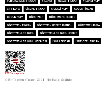
TÜRK KAHVESI FINCANI
YILBAŞI
YILBAŞI FINCAN
YILBAŞI KUPA
ÇIFT KUPA
ÇIÇEKLI FINCAN
ÇIÇEKLI KUPA
ÇOCUK FINCAN
ÇOCUK KUPA
ÖĞRETMEN
ÖĞRETMENE HEDIYE
ÖĞRETMEN FINCAN
ÖĞRETMEN HEDIYE KUTUSU
ÖĞRETMEN KUPA
ÖĞRETMENLER GÜNÜ
ÖĞRETMENLER GÜNÜ HEDIYE
ÖĞRETMENLER GÜNÜ HEDIYESI
İSIMLI FINCAN
İSME ÖZEL FINCAN
© Bir Tasarım eTicaret. 2024 - Her Hakkı Saklıdır.