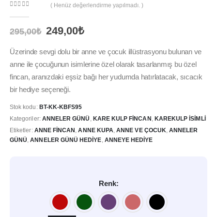
( Henüz değerlendirme yapılmadı. )
0
out of 5
Orijinal
Şu
249,00
₺
295,00
₺
fiyat:
andaki
295,00₺.
fiyat:
Üzerinde sevgi dolu bir anne ve çocuk illüstrasyonu bulunan ve
249,00₺.
anne ile çocuğunun isimlerine özel olarak tasarlanmış bu özel
fincan, aranızdaki eşsiz bağı her yudumda hatırlatacak, sıcacık
bir hediye seçeneği.
Stok kodu:
BT-KK-KBFS95
Kategoriler:
ANNELER GÜNÜ
,
KARE KULP FINCAN
,
KAREKULP İSIMLI
Etiketler:
ANNE FINCAN
,
ANNE KUPA
,
ANNE VE ÇOCUK
,
ANNELER
GÜNÜ
,
ANNELER GÜNÜ HEDIYE
,
ANNEYE HEDIYE
Renk