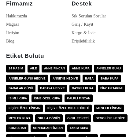
Firmamız
Destek
Hakkımızda
Sık Sorulan Sorular
Mağaza
Giriş / Kayıt
İletişim
Kargo & İade
Blog
Erişilebilirlik
Etiket Bulutu
24 KASIM
AILE
ANNE FINCAN
ANNE KUPA
ANNELER GÜNÜ
ANNELER GÜNÜ HEDIYE
ANNEYE HEDIYE
BABA
BABA KUPA
BABALAR GÜNÜ
BABAYA HEDIYE
BASKILI KUPA
FINCAN TAKIMI
ISIMLI KUPA
ISME ÖZEL KUPA
KALPLI FINCAN
KIŞIYE ÖZEL FINCAN
KIŞIYE ÖZEL OKUL ETIKETI
MESLEK FINCAN
MESLEK KUPA
OKULA DÖNÜŞ
OKUL ETIKETI
SEVGILIYE HEDIYE
SONBAHAR
SONBAHAR FINCAN
TAKIM KUPA