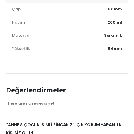
Çap
80mm
Hacim
200 ml
Materyal
Seramik
Yükseklik
56mm
Değerlendirmeler
There are no reviews yet
“ANNE & ÇOCUK İSIMLI FINCAN 2” IÇIN YORUM YAPAN ILK
KIŞI SIZ OLUN