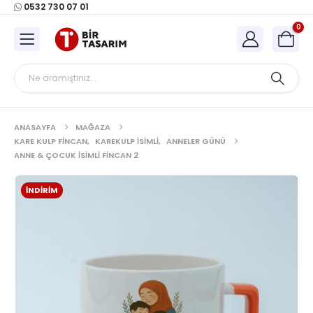
0532 730 07 01
0
ANASAYFA
MAĞAZA
KARE KULP FINCAN
,
KAREKULP İSIMLI
,
ANNELER GÜNÜ
ANNE & ÇOCUK İSIMLI FINCAN 2
İNDIRIM