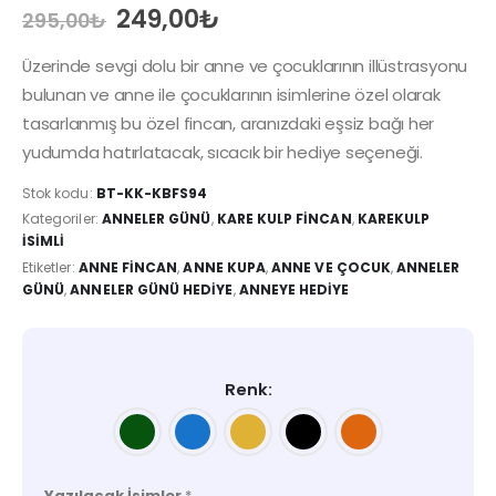
Orijinal
Şu
249,00
₺
295,00
₺
fiyat:
andaki
295,00₺.
fiyat:
Üzerinde sevgi dolu bir anne ve çocuklarının illüstrasyonu
249,00₺.
bulunan ve anne ile çocuklarının isimlerine özel olarak
tasarlanmış bu özel fincan, aranızdaki eşsiz bağı her
yudumda hatırlatacak, sıcacık bir hediye seçeneği.
Stok kodu:
BT-KK-KBFS94
Kategoriler:
ANNELER GÜNÜ
,
KARE KULP FINCAN
,
KAREKULP
İSIMLI
Etiketler:
ANNE FINCAN
,
ANNE KUPA
,
ANNE VE ÇOCUK
,
ANNELER
GÜNÜ
,
ANNELER GÜNÜ HEDIYE
,
ANNEYE HEDIYE
Renk
Yazılacak İsimler
*