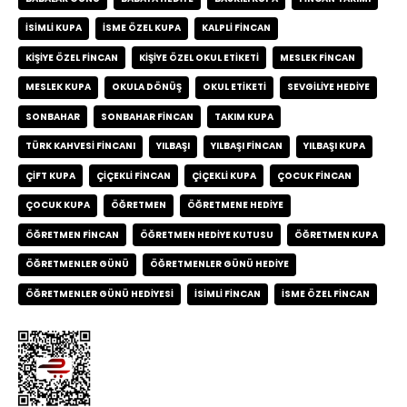
ISIMLI KUPA
ISME ÖZEL KUPA
KALPLI FINCAN
KIŞIYE ÖZEL FINCAN
KIŞIYE ÖZEL OKUL ETIKETI
MESLEK FINCAN
MESLEK KUPA
OKULA DÖNÜŞ
OKUL ETIKETI
SEVGILIYE HEDIYE
SONBAHAR
SONBAHAR FINCAN
TAKIM KUPA
TÜRK KAHVESI FINCANI
YILBAŞI
YILBAŞI FINCAN
YILBAŞI KUPA
ÇIFT KUPA
ÇIÇEKLI FINCAN
ÇIÇEKLI KUPA
ÇOCUK FINCAN
ÇOCUK KUPA
ÖĞRETMEN
ÖĞRETMENE HEDIYE
ÖĞRETMEN FINCAN
ÖĞRETMEN HEDIYE KUTUSU
ÖĞRETMEN KUPA
ÖĞRETMENLER GÜNÜ
ÖĞRETMENLER GÜNÜ HEDIYE
ÖĞRETMENLER GÜNÜ HEDIYESI
İSIMLI FINCAN
İSME ÖZEL FINCAN