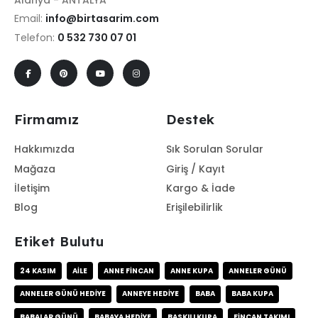
Alanya - ANTALYA
Email:
info@birtasarim.com
Telefon:
0 532 730 07 01
Firmamız
Destek
Hakkımızda
Sık Sorulan Sorular
Mağaza
Giriş / Kayıt
İletişim
Kargo & İade
Blog
Erişilebilirlik
Etiket Bulutu
24 KASIM
AILE
ANNE FINCAN
ANNE KUPA
ANNELER GÜNÜ
ANNELER GÜNÜ HEDIYE
ANNEYE HEDIYE
BABA
BABA KUPA
BABALAR GÜNÜ
BABAYA HEDIYE
BASKILI KUPA
FINCAN TAKIMI