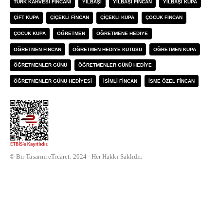
TÜRK KAHVESI FINCANI
YILBAŞI
YILBAŞI FINCAN
YILBAŞI KUPA
ÇIFT KUPA
ÇIÇEKLI FINCAN
ÇIÇEKLI KUPA
ÇOCUK FINCAN
ÇOCUK KUPA
ÖĞRETMEN
ÖĞRETMENE HEDIYE
ÖĞRETMEN FINCAN
ÖĞRETMEN HEDIYE KUTUSU
ÖĞRETMEN KUPA
ÖĞRETMENLER GÜNÜ
ÖĞRETMENLER GÜNÜ HEDIYE
ÖĞRETMENLER GÜNÜ HEDIYESI
İSIMLI FINCAN
İSME ÖZEL FINCAN
© Bir Tasarım eTicaret. 2024 - Her Hakkı Saklıdır.