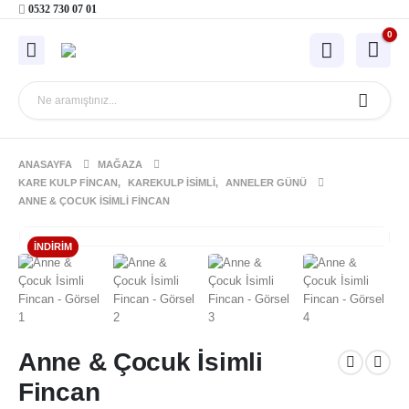
0532 730 07 01
0
ANASAYFA
MAĞAZA
KARE KULP FINCAN
,
KAREKULP İSIMLI
,
ANNELER GÜNÜ
ANNE & ÇOCUK İSIMLI FINCAN
İNDIRIM
Anne & Çocuk İsimli
Fincan