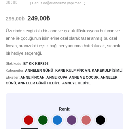
( Henüz değerlendirme yapılmadı. )
0
out of 5
Orijinal
Şu
249,00
₺
295,00
₺
fiyat:
andaki
295,00₺.
fiyat:
Üzerinde sevgi dolu bir anne ve çocuk illüstrasyonu bulunan ve
249,00₺.
anne ile çocuğunun isimlerine özel olarak tasarlanmış bu özel
fincan, aranızdaki eşsiz bağı her yudumda hatırlatacak, sıcacık
bir hediye seçeneği.
Stok kodu:
BT-KK-KBFS93
Kategoriler:
ANNELER GÜNÜ
,
KARE KULP FINCAN
,
KAREKULP İSIMLI
Etiketler:
ANNE FINCAN
,
ANNE KUPA
,
ANNE VE ÇOCUK
,
ANNELER
GÜNÜ
,
ANNELER GÜNÜ HEDIYE
,
ANNEYE HEDIYE
Renk