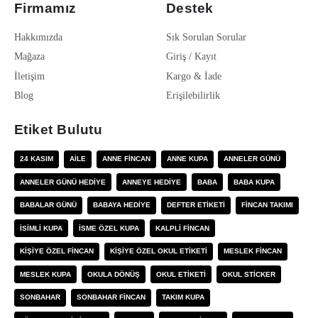
Firmamız
Destek
Hakkımızda
Sık Sorulan Sorular
Mağaza
Giriş / Kayıt
İletişim
Kargo & İade
Blog
Erişilebilirlik
Etiket Bulutu
24 KASIM
AILE
ANNE FINCAN
ANNE KUPA
ANNELER GÜNÜ
ANNELER GÜNÜ HEDIYE
ANNEYE HEDIYE
BABA
BABA KUPA
BABALAR GÜNÜ
BABAYA HEDIYE
DEFTER ETIKETI
FINCAN TAKIMI
ISIMLI KUPA
ISME ÖZEL KUPA
KALPLI FINCAN
KIŞIYE ÖZEL FINCAN
KIŞIYE ÖZEL OKUL ETIKETI
MESLEK FINCAN
MESLEK KUPA
OKULA DÖNÜŞ
OKUL ETIKETI
OKUL STICKER
SONBAHAR
SONBAHAR FINCAN
TAKIM KUPA