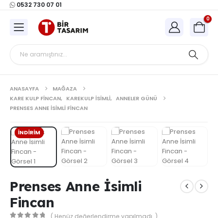
0532 730 07 01
0
ANASAYFA
MAĞAZA
KARE KULP FINCAN
,
KAREKULP İSIMLI
,
ANNELER GÜNÜ
PRENSES ANNE İSIMLI FINCAN
İNDIRIM
Prenses Anne İsimli
Fincan
( Henüz değerlendirme yapılmadı. )