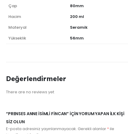
Çap
80mm
Hacim
200 ml
Materyal
Seramik
Yükseklik
56mm
Değerlendirmeler
There are no reviews yet
“PRENSES ANNE İSIMLI FINCAN” IÇIN YORUM YAPAN ILK KIŞI
SIZ OLUN
E-posta adresiniz yayınlanmayacak.
Gerekli alanlar
*
ile