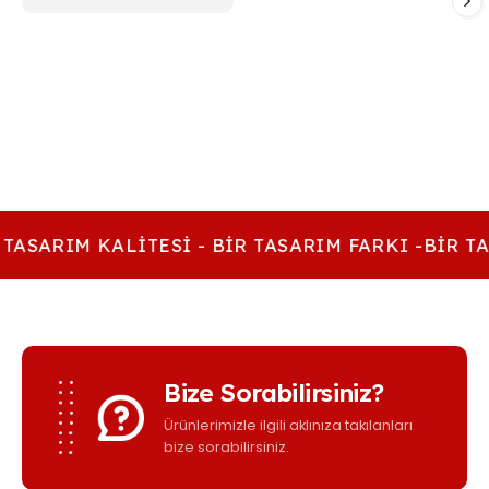
ürün
295,00₺.
fiyat:
sayfasından
249,00₺.
seçilebilir
 TASARIM KALITESI - BIR TASARIM FARKI -BIR TA
Bize Sorabilirsiniz?
Ürünlerimizle ilgili aklınıza takılanları
bize sorabilirsiniz.