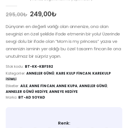
0
out of 5
Orijinal
Şu
249,00
₺
295,00
₺
fiyat:
andaki
295,00₺.
fiyat:
Dünyanın en değerli varlığı olan annenize, ona olan
249,00₺.
sevginizi en özel şekilde ifade etmenin bir yolu! Üzerinde
sevgi dolu bir ifade olan “Mom is my princess” yazısı ve
annenizin isminin yer aldığı bu özel tasarım fincan ile ona
unutulmaz bir sürpriz yapın.
Stok kodu:
BT-KK-KBFS92
Kategoriler:
ANNELER GÜNÜ
,
KARE KULP FINCAN
,
KAREKULP
İSIMLI
Etiketler:
AILE
,
ANNE FINCAN
,
ANNE KUPA
,
ANNELER GÜNÜ
,
ANNELER GÜNÜ HEDIYE
,
ANNEYE HEDIYE
Marka:
BT-AD SOYAD
Renk