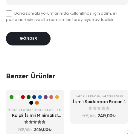
Daha sonraki yorumlarımda kullanılması için adım, e-
posta adresim ve site adresim bu tarayıcıya kaydedilsin.
Benzer Ürünler
Bu
ÇOK SATAN
-16%
KARE KULP FINCAN
,
KAREKULP İSIMLI
ürünün
İsimli Spiderman Fincan 1
-16%
birden
fazla
FINCAN
,
KARE KULP FINCAN
,
KAREKULP İSIMLI
0
5 üzerinden
Orijinal
Şu
249,00
₺
Kalpli İsimli Minimalist
varyasyonu
295,00
₺
fiyat:
andaki
Fincan
var.
295,00₺.
fiyat:
249,00₺
4.80
5 üzerinden
Seçenekler
Orijinal
Şu
249,00
₺
295,00
₺
fiyat:
andaki