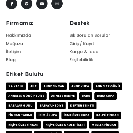
Firmamız
Destek
Hakkımızda
Sık Sorulan Sorular
Mağaza
Giriş / Kayıt
İletişim
Kargo & İade
Blog
Erişilebilirlik
Etiket Bulutu
24 KASIM
AILE
ANNE FINCAN
ANNE KUPA
ANNELER GÜNÜ
ANNELER GÜNÜ HEDIYE
ANNEYE HEDIYE
BABA
BABA KUPA
BABALAR GÜNÜ
BABAYA HEDIYE
DEFTER ETIKETI
FINCAN TAKIMI
ISIMLI KUPA
ISME ÖZEL KUPA
KALPLI FINCAN
KIŞIYE ÖZEL FINCAN
KIŞIYE ÖZEL OKUL ETIKETI
MESLEK FINCAN