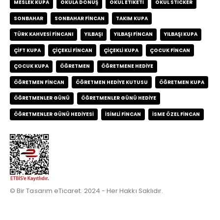
MESLEK KUPA
OKULA DÖNÜŞ
OKUL ETIKETI
OKUL STICKER
SONBAHAR
SONBAHAR FINCAN
TAKIM KUPA
TÜRK KAHVESI FINCANI
YILBAŞI
YILBAŞI FINCAN
YILBAŞI KUPA
ÇIFT KUPA
ÇIÇEKLI FINCAN
ÇIÇEKLI KUPA
ÇOCUK FINCAN
ÇOCUK KUPA
ÖĞRETMEN
ÖĞRETMENE HEDIYE
ÖĞRETMEN FINCAN
ÖĞRETMEN HEDIYE KUTUSU
ÖĞRETMEN KUPA
ÖĞRETMENLER GÜNÜ
ÖĞRETMENLER GÜNÜ HEDIYE
ÖĞRETMENLER GÜNÜ HEDIYESI
İSIMLI FINCAN
İSME ÖZEL FINCAN
© Bir Tasarım eTicaret. 2024 - Her Hakkı Saklıdır.